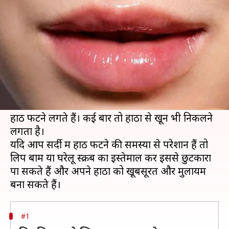
इस्तेमाल करें घर पर बना स्क्रब
लेखन
Jan 04, 2020
06:20 pm
ईशा शर्मा
क्या है खबर?
होंठ केवल चेहरे की मु्स्कान ही नहीं बल्कि यह हमारे
व्यक्तित्व को भी प्रभावित करते हैं।
ठंड में सर्द हवाएं त्वचा की नमी को कम कर देती है, जिससे
होंठ फटने लगते हैं। कई बार तो होंठों से खून भी निकलने
लगता है।
यदि आप सर्दी में होंठ फटने की समस्या से परेशान हैं तो
लिप बाम या घरेलू स्क्रब का इस्तेमाल कर इससे छुटकारा
पा सकते हैं और अपने होंठों को खूबसूरत और मुलायम
#1