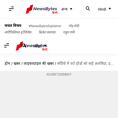
अन्य
Hindi
चर्चित विषय
#NewsBytesExplainer
नरेंद्र मोदी
आर्टिफिशियल इंटेलिजेंस
क्रिकेट समाचार
राहुल गांधी
Hindi
होम
/
खबरें
/
लाइफस्टाइल की खबरें
/
सर्दियों में फटे होठों को कहें अलविदा, इस्तेमाल करें घर पर बना स्क्रब
ADVERTISEMENT