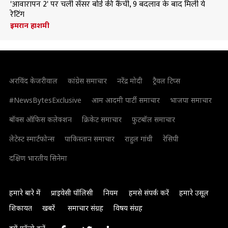
'आवारापन 2' पर चली सेंसर बोर्ड की कैंची, 9 बदलाव के बाद मिली ये
रेटिंग
इमरान हाशमी
अरविंद केजरीवाल
कांग्रेस समाचार
नरेंद्र मोदी
ट्रैवल टिप्स
#NewsBytesExclusive
आम आदमी पार्टी समाचार
भाजपा समाचार
बॉक्स ऑफिस कलेक्शन
क्रिकेट समाचार
फुटबॉल समाचार
लेटेस्ट स्मार्टफोन्स
पाकिस्तान समाचार
राहुल गांधी
रेसिपी
दक्षिण भारतीय सिनेमा
हमारे बारे में
प्राइवेसी पॉलिसी
नियम
हमसे संपर्क करें
हमारे उसूल
शिकायत
खबरें
समाचार संग्रह
विषय संग्रह