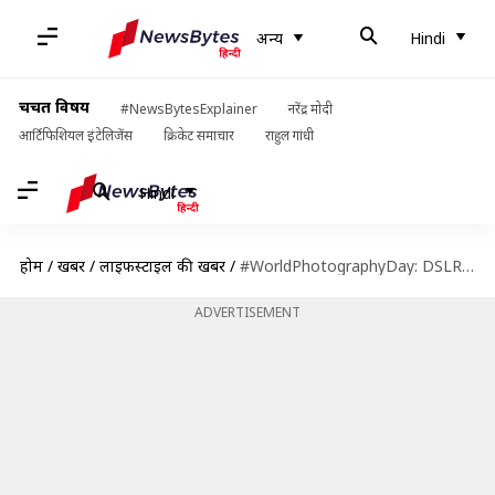
अन्य
Hindi
चर्चित विषय
#NewsBytesExplainer
नरेंद्र मोदी
आर्टिफिशियल इंटेलिजेंस
क्रिकेट समाचार
राहुल गांधी
Hindi
होम
/
खबरें
/
लाइफस्टाइल की खबरें
/
#WorldPhotographyDay: DSLR या अपने स्मार्टफोन से बेहतरीन फोटोग्राफी के लिए अपनाएँ ये टिप्स
ADVERTISEMENT