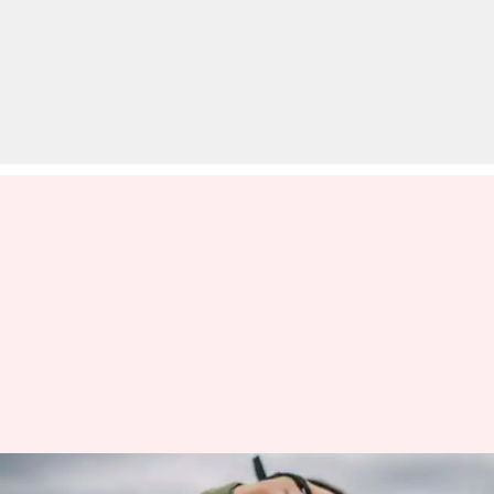
#WorldPhotographyDay: