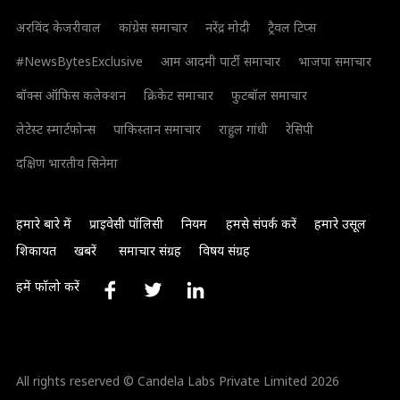
अरविंद केजरीवाल
कांग्रेस समाचार
नरेंद्र मोदी
ट्रैवल टिप्स
#NewsBytesExclusive
आम आदमी पार्टी समाचार
भाजपा समाचार
बॉक्स ऑफिस कलेक्शन
क्रिकेट समाचार
फुटबॉल समाचार
लेटेस्ट स्मार्टफोन्स
पाकिस्तान समाचार
राहुल गांधी
रेसिपी
दक्षिण भारतीय सिनेमा
हमारे बारे में
प्राइवेसी पॉलिसी
नियम
हमसे संपर्क करें
हमारे उसूल
शिकायत
खबरें
समाचार संग्रह
विषय संग्रह
हमें फॉलो करें
All rights reserved © Candela Labs Private Limited 2026