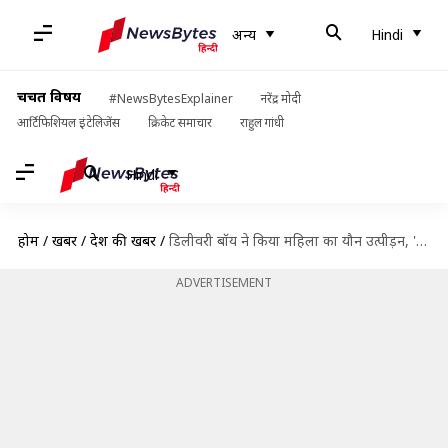
अन्य
Hindi
चर्चित विषय
#NewsBytesExplainer
नरेंद्र मोदी
आर्टिफिशियल इंटेलिजेंस
क्रिकेट समाचार
राहुल गांधी
Hindi
होम
/
खबरें
/
देश की खबरें
/
डिलीवरी बॉय ने किया महिला का यौन उत्पीड़न, 'स्विगी' ने माफी में भेजे 200 रुपये
ADVERTISEMENT