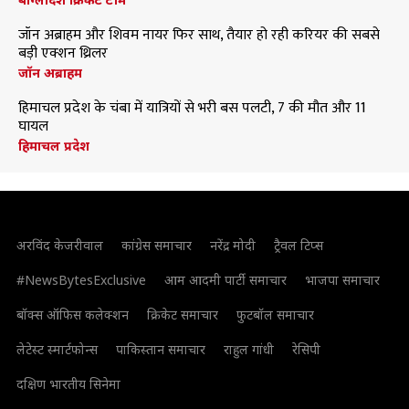
जॉन अब्राहम और शिवम नायर फिर साथ, तैयार हो रही करियर की सबसे
बड़ी एक्शन थ्रिलर
जॉन अब्राहम
हिमाचल प्रदेश के चंबा में यात्रियों से भरी बस पलटी, 7 की मौत और 11
घायल
हिमाचल प्रदेश
अरविंद केजरीवाल
कांग्रेस समाचार
नरेंद्र मोदी
ट्रैवल टिप्स
#NewsBytesExclusive
आम आदमी पार्टी समाचार
भाजपा समाचार
बॉक्स ऑफिस कलेक्शन
क्रिकेट समाचार
फुटबॉल समाचार
लेटेस्ट स्मार्टफोन्स
पाकिस्तान समाचार
राहुल गांधी
रेसिपी
दक्षिण भारतीय सिनेमा