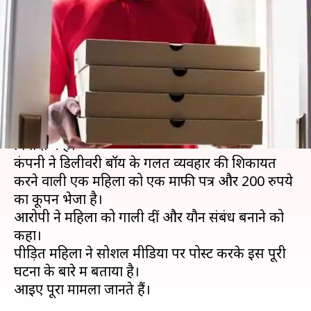
यौन उत्पीड़न, 'स्विगी' ने माफी में भेजे
200 रुपये
लेखन
Apr 01, 2019
05:20 pm
मुकुल तोमर
क्या है खबर?
खाना डिलीवर करने वाली 'स्विगी' ऐप एक बार फिर से
विवादों में है।
कंपनी ने डिलीवरी बॉय के गलत व्यवहार की शिकायत
करने वाली एक महिला को एक माफी पत्र और 200 रुपये
का कूपन भेजा है।
आरोपी ने महिला को गाली दीं और यौन संबंध बनाने को
कहा।
पीड़ित महिला ने सोशल मीडिया पर पोस्ट करके इस पूरी
घटना के बारे में बताया है।