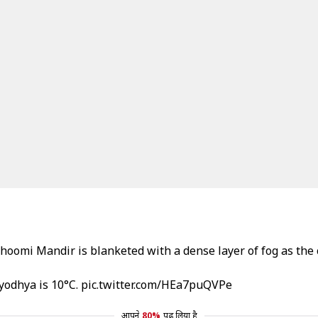
omi Mandir is blanketed with a dense layer of fog as the 
yodhya is 10°C.
pic.twitter.com/HEa7puQVPe
आपने
80%
पढ़ लिया है