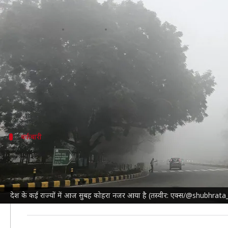
बारिश इन राज्यों में फिर देगी दस्तक, 
लेखन
Jan 21, 2025
09:48 am
दिनेश चंद शर्मा
क्या है खबर?
उत्तर भारत में पिछले 2 दिनों से निकल रही धूप के कारण लोग
पश्चिमी विक्षोभ के कारण पंजाब, हरियाणा, चंडीगढ़, दिल्ली, प
दूसरी तरफ दक्षिण
तमिलनाडु
बर्फबारी
पहाड़ों पर जारी है बर्फबारी
जम्मू-कश्मीर
में अगले 24 घंटे में घने बादल छाए रहेंगे और आन
जम्मू के मैदानी इलाकों में बारिश और कई क्षेत्रों में हिमपात 
देश के कई राज्यों में आज सुबह कोहरा नजर आया है (तस्वीर: एक्स/@shubhrata
हिमाचल प्रदेश
के कई भागों में 4 दिनों तक बारिश-बर्फबारी जा