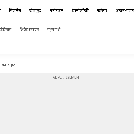
ा
बिज़नेस
खेलकूद
मनोरंजन
टेक्नोलॉजी
करियर
अजब-गज
ंटेलिजेंस
क्रिकेट समाचार
राहुल गांधी
्दी का कहर
ADVERTISEMENT