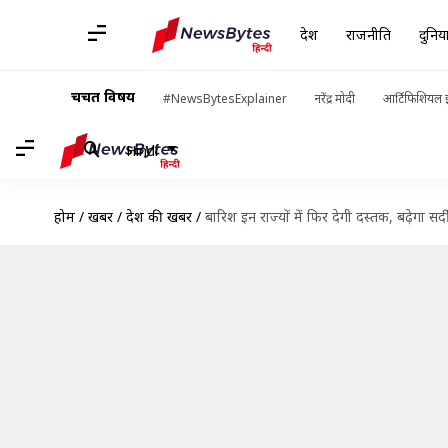
देश
राजनीति
दुनिय
चर्चित विषय
#NewsBytesExplainer
नरेंद्र मोदी
आर्टिफिशियल इ
Hindi
होम
/
खबरें
/
देश की खबरें
/
बारिश इन राज्यों में फिर देगी दस्तक, बढ़ेगा सर