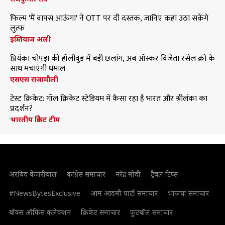
फिल्म 'मैं वापस आऊंगा' ने OTT पर दी दस्तक, जानिए कहां उठा सकेंगे
लुत्फ
इम्तियाज अली
प्रियंका चोपड़ा की हॉलीवुड में बड़ी छलांग, अब ऑस्कर विजेता रसेल क्रो के
साथ मचाएंगी धमाल
एसएस राजामौली
टेस्ट क्रिकेट: गॉल क्रिकेट स्टेडियम में कैसा रहा है भारत और श्रीलंका का
प्रदर्शन?
भारतीय क्रिकेट टीम
अरविंद केजरीवाल
कांग्रेस समाचार
नरेंद्र मोदी
ट्रैवल टिप्स
#NewsBytesExclusive
आम आदमी पार्टी समाचार
भाजपा समाचार
बॉक्स ऑफिस कलेक्शन
क्रिकेट समाचार
फुटबॉल समाचार