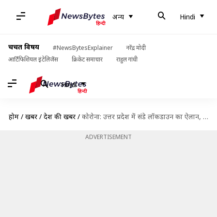
अन्य
Hindi
चर्चित विषय
#NewsBytesExplainer
नरेंद्र मोदी
आर्टिफिशियल इंटेलिजेंस
क्रिकेट समाचार
राहुल गांधी
Hindi
होम
/
खबरें
/
देश की खबरें
/
कोरोना: उत्तर प्रदेश में संडे लॉकडाउन का ऐलान, मास्क न पहनने पर 1,000 रुपये जुर्माना
ADVERTISEMENT