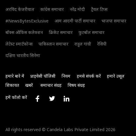
अरविंद केजरीवाल
कांग्रेस समाचार
नरेंद्र मोदी
ट्रैवल टिप्स
#NewsBytesExclusive
आम आदमी पार्टी समाचार
भाजपा समाचार
बॉक्स ऑफिस कलेक्शन
क्रिकेट समाचार
फुटबॉल समाचार
लेटेस्ट स्मार्टफोन्स
पाकिस्तान समाचार
राहुल गांधी
रेसिपी
दक्षिण भारतीय सिनेमा
हमारे बारे में
प्राइवेसी पॉलिसी
नियम
हमसे संपर्क करें
हमारे उसूल
शिकायत
खबरें
समाचार संग्रह
विषय संग्रह
हमें फॉलो करें
All rights reserved © Candela Labs Private Limited 2026