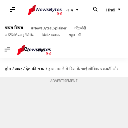
अन्य
Hindi
चर्चित विषय
#NewsBytesExplainer
नरेंद्र मोदी
आर्टिफिशियल इंटेलिजेंस
क्रिकेट समाचार
राहुल गांधी
Hindi
होम
/
खबरें
/
देश की खबरें
/
ड्रग्स मामले में रिया के भाई शौविक चक्रवर्ती और सैमुअल मिरांडा गिरफ्तार
ADVERTISEMENT