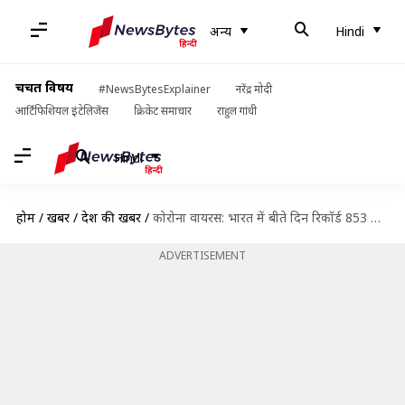
अन्य
Hindi
चर्चित विषय
#NewsBytesExplainer
नरेंद्र मोदी
आर्टिफिशियल इंटेलिजेंस
क्रिकेट समाचार
राहुल गांधी
Hindi
होम
/
खबरें
/
देश की खबरें
/
कोरोना वायरस: भारत में बीते दिन रिकॉर्ड 853 मौतें, संक्रमितों की संख्या 17 लाख पार
ADVERTISEMENT