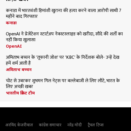
कनाडा में भारतवंशी हिमांशी खुराना की हत्या करने वाला आरोपी साथी 7
महीने बाद गिरफ्तार
कनाडा
OpenAI ने प्रेजेंटेशन स्टार्टअप नेक्स्टस्लाइड को खरीदा, सौदे की शर्तों का
नहीं किया खुलासा
OpenAI
अमिताभ बच्चन के 'तूफानी जोश' पर 'KBC' के निर्देशक बोले- उन्हें देख
हमें शर्म आती है
अमिताभ बच्चन
चोट से उबरकर शुभमन गिल नेट्स पर बल्लेबाजी ले लिए लौटे, भारत के
लिए अच्छी खबर
भारतीय क्रिकेट टीम
अरविंद केजरीवाल
कांग्रेस समाचार
नरेंद्र मोदी
ट्रैवल टिप्स