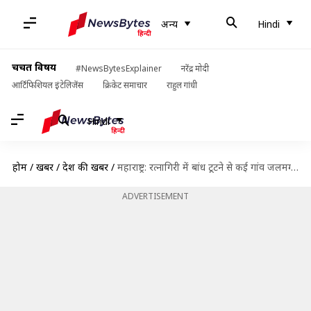
अन्य
Hindi
चर्चित विषय
#NewsBytesExplainer
नरेंद्र मोदी
आर्टिफिशियल इंटेलिजेंस
क्रिकेट समाचार
राहुल गांधी
Hindi
होम
/
खबरें
/
देश की खबरें
/
महाराष्ट्र: रत्नागिरी में बांध टूटने से कई गांव जलमग्न, छह की मौत, कई लोग लापता
ADVERTISEMENT