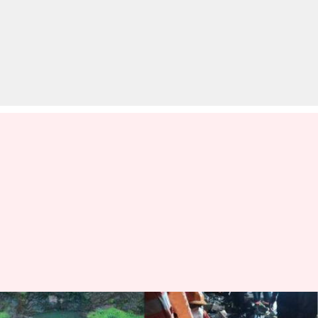
महाराष्ट्र: रत्नागिरी में बांध टूटने से कई