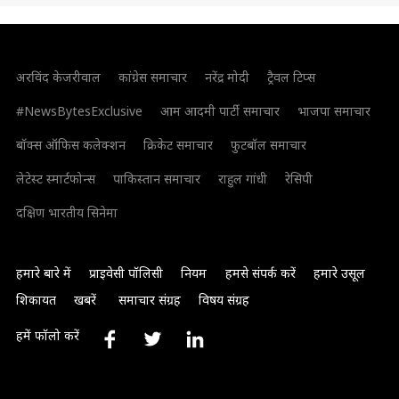
अरविंद केजरीवाल
कांग्रेस समाचार
नरेंद्र मोदी
ट्रैवल टिप्स
#NewsBytesExclusive
आम आदमी पार्टी समाचार
भाजपा समाचार
बॉक्स ऑफिस कलेक्शन
क्रिकेट समाचार
फुटबॉल समाचार
लेटेस्ट स्मार्टफोन्स
पाकिस्तान समाचार
राहुल गांधी
रेसिपी
दक्षिण भारतीय सिनेमा
हमारे बारे में
प्राइवेसी पॉलिसी
नियम
हमसे संपर्क करें
हमारे उसूल
शिकायत
खबरें
समाचार संग्रह
विषय संग्रह
हमें फॉलो करें