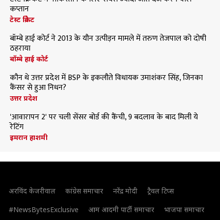
कप्तान
टेस्ट क्रिकेट
बॉम्बे हाई कोर्ट ने 2013 के यौन उत्पीड़न मामले में तरुण तेजपाल को दोषी
ठहराया
बॉम्बे हाई कोर्ट
कौन थे उत्तर प्रदेश में BSP के इकलौते विधायक उमाशंकर सिंह, जिनका
कैंसर से हुआ निधन?
उत्तर प्रदेश
'आवारापन 2' पर चली सेंसर बोर्ड की कैंची, 9 बदलाव के बाद मिली ये
रेटिंग
इमरान हाशमी
अरविंद केजरीवाल
कांग्रेस समाचार
नरेंद्र मोदी
ट्रैवल टिप्स
#NewsBytesExclusive
आम आदमी पार्टी समाचार
भाजपा समाचार