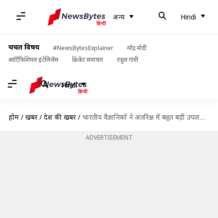
अन्य
Hindi
चर्चित विषय
#NewsBytesExplainer
नरेंद्र मोदी
आर्टिफिशियल इंटेलिजेंस
क्रिकेट समाचार
राहुल गांधी
Hindi
होम
/
खबरें
/
देश की खबरें
/
भारतीय वैज्ञानिकों ने अंतरिक्ष में बहुत बड़ी उपलब्धि हासिल की- प्रधानमंत्री मोदी
ADVERTISEMENT