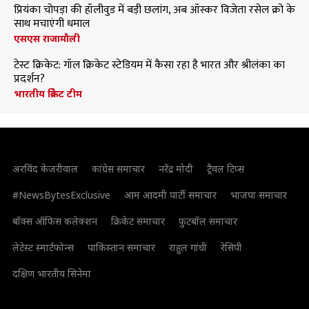
प्रियंका चोपड़ा की हॉलीवुड में बड़ी छलांग, अब ऑस्कर विजेता रसेल क्रो के
साथ मचाएंगी धमाल
एसएस राजामौली
टेस्ट क्रिकेट: गॉल क्रिकेट स्टेडियम में कैसा रहा है भारत और श्रीलंका का
प्रदर्शन?
भारतीय क्रिकेट टीम
अरविंद केजरीवाल
कांग्रेस समाचार
नरेंद्र मोदी
ट्रैवल टिप्स
#NewsBytesExclusive
आम आदमी पार्टी समाचार
भाजपा समाचार
बॉक्स ऑफिस कलेक्शन
क्रिकेट समाचार
फुटबॉल समाचार
लेटेस्ट स्मार्टफोन्स
पाकिस्तान समाचार
राहुल गांधी
रेसिपी
दक्षिण भारतीय सिनेमा