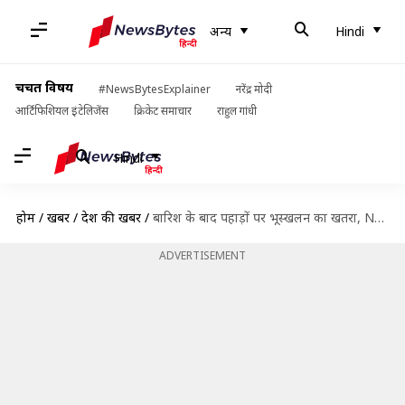
अन्य
Hindi
चर्चित विषय
#NewsBytesExplainer
नरेंद्र मोदी
आर्टिफिशियल इंटेलिजेंस
क्रिकेट समाचार
राहुल गांधी
Hindi
होम
/
खबरें
/
देश की खबरें
/
बारिश के बाद पहाड़ों पर भूस्खलन का खतरा, NDMA ने कार्टून के जरिए समझाया कैसे बचें
ADVERTISEMENT