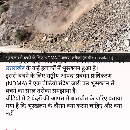
का खतरा, NDMA ने कार्टून के जरिए
समझाया कैसे बचें
लेखन
Jun 29, 2023
04:10 pm
गजेंद्र
क्या है खबर?
मानसून शुरू होते ही पहाड़ों सें बाढ़ और भूस्खलन की खबरें
भूस्खलन से बचने के लिए NDMA ने बताया तरीका (तस्वीर: unsplash)
आना शुरू हो गई हैं। पिछले कुछ दिनों में
हिमाचल प्रदेश
और
उत्तराखंड
के कई इलाकों में भूस्खलन हुआ है।
इससे बचने के लिए राष्ट्रीय आपदा प्रबंधन प्राधिकरण
(NDMA) ने एक वीडियो संदेश जारी कर भूस्खलन से
बचने का सरल तरीका समझाया है।
वीडियो में 2 बंदरों की आपस में बातचीत के जरिए बताया
गया है कि भूस्खलन के दौरान क्या करना चाहिए और क्या