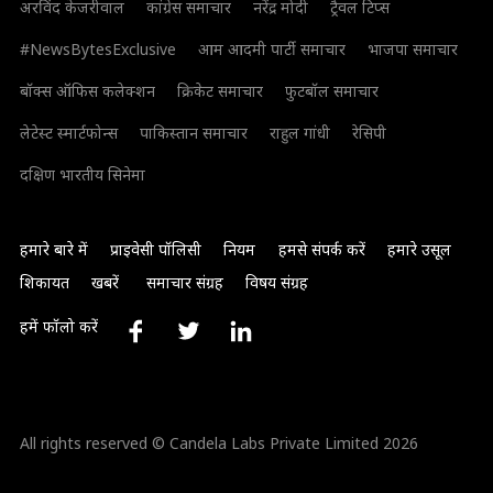
अरविंद केजरीवाल
कांग्रेस समाचार
नरेंद्र मोदी
ट्रैवल टिप्स
#NewsBytesExclusive
आम आदमी पार्टी समाचार
भाजपा समाचार
बॉक्स ऑफिस कलेक्शन
क्रिकेट समाचार
फुटबॉल समाचार
लेटेस्ट स्मार्टफोन्स
पाकिस्तान समाचार
राहुल गांधी
रेसिपी
दक्षिण भारतीय सिनेमा
हमारे बारे में
प्राइवेसी पॉलिसी
नियम
हमसे संपर्क करें
हमारे उसूल
शिकायत
खबरें
समाचार संग्रह
विषय संग्रह
हमें फॉलो करें
All rights reserved © Candela Labs Private Limited 2026