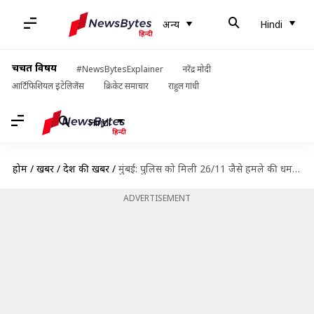
अन्य
Hindi
चर्चित विषय
#NewsBytesExplainer
नरेंद्र मोदी
आर्टिफिशियल इंटेलिजेंस
क्रिकेट समाचार
राहुल गांधी
Hindi
होम
/
खबरें
/
देश की खबरें
/
मुंबई: पुलिस को मिली 26/11 जैसे हमले की धमकी, प्रधानमंत्री मोदी भी निशाने पर
ADVERTISEMENT