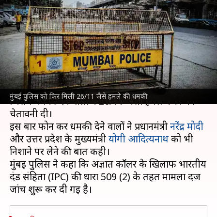
हमले की धमकी, प्रधानमंत्री मोदी भी
निशाने पर
लेखन
Jul 18, 2023
12:47 pm
गजेंद्र
क्या है खबर?
मुंबई पुलिस को मंगलवार को एक धमकी भरी कॉल मिली,
मुंबई पुलिस को फिर मिली 26/11 जैसे हमले की धमकी
जिसमें धमकी देने वालों ने 26/11 जैसा हमले करने की
चेतावनी दी।
इस बार फोन कर धमकी देने वालों ने प्रधानमंत्री
नरेंद्र मोदी
और उत्तर प्रदेश के मुख्यमंत्री
योगी आदित्यनाथ
को भी
निशाने पर लेने की बात कही।
मुंबई पुलिस ने कहा कि अज्ञात कॉलर के खिलाफ भारतीय
दंड संहिता (IPC) की धारा 509 (2) के तहत मामला दर्ज