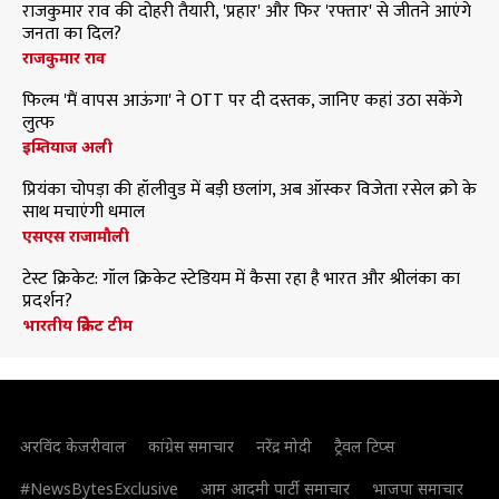
राजकुमार राव की दोहरी तैयारी, 'प्रहार' और फिर 'रफ्तार' से जीतने आएंगे
जनता का दिल?
राजकुमार राव
फिल्म 'मैं वापस आऊंगा' ने OTT पर दी दस्तक, जानिए कहां उठा सकेंगे
लुत्फ
इम्तियाज अली
प्रियंका चोपड़ा की हॉलीवुड में बड़ी छलांग, अब ऑस्कर विजेता रसेल क्रो के
साथ मचाएंगी धमाल
एसएस राजामौली
टेस्ट क्रिकेट: गॉल क्रिकेट स्टेडियम में कैसा रहा है भारत और श्रीलंका का
प्रदर्शन?
भारतीय क्रिकेट टीम
अरविंद केजरीवाल
कांग्रेस समाचार
नरेंद्र मोदी
ट्रैवल टिप्स
#NewsBytesExclusive
आम आदमी पार्टी समाचार
भाजपा समाचार