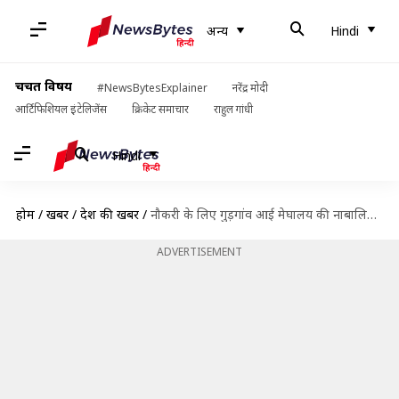
अन्य
Hindi
चर्चित विषय
#NewsBytesExplainer
नरेंद्र मोदी
आर्टिफिशियल इंटेलिजेंस
क्रिकेट समाचार
राहुल गांधी
Hindi
होम
/
खबरें
/
देश की खबरें
/
नौकरी के लिए गुड़गांव आई मेघालय की नाबालिग लड़की के साथ पांच दिनों तक हुआ रेप
ADVERTISEMENT