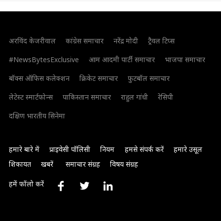
अरविंद केजरीवाल
कांग्रेस समाचार
नरेंद्र मोदी
ट्रैवल टिप्स
#NewsBytesExclusive
आम आदमी पार्टी समाचार
भाजपा समाचार
बॉक्स ऑफिस कलेक्शन
क्रिकेट समाचार
फुटबॉल समाचार
लेटेस्ट स्मार्टफोन्स
पाकिस्तान समाचार
राहुल गांधी
रेसिपी
दक्षिण भारतीय सिनेमा
हमारे बारे में
प्राइवेसी पॉलिसी
नियम
हमसे संपर्क करें
हमारे उसूल
शिकायत
खबरें
समाचार संग्रह
विषय संग्रह
हमें फॉलो करें