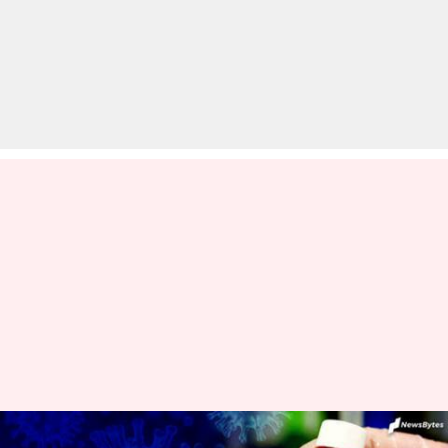
कोरोना वायरस: अकेले महाराष्ट्र में