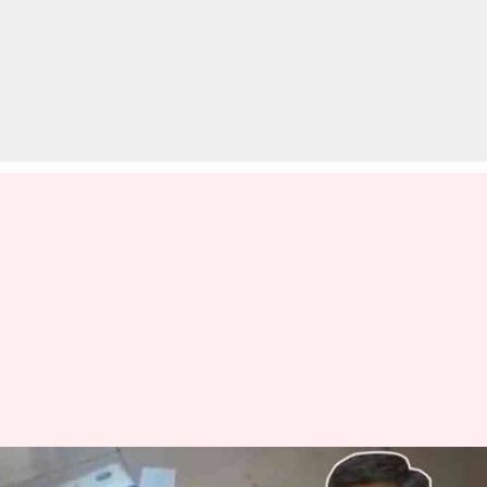
आंध्र प्रदेश: गुस्साए उम्मीदवार ने जमीन