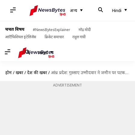
अन्य
Hindi
चर्चित विषय
#NewsBytesExplainer
नरेंद्र मोदी
आर्टिफिशियल इंटेलिजेंस
क्रिकेट समाचार
राहुल गांधी
Hindi
होम
/
खबरें
/
देश की खबरें
/
आंध्र प्रदेश: गुस्साए उम्मीदवार ने जमीन पर पटककर तोड़ी EVM, पुलिस ने किया गिरफ्तार
ADVERTISEMENT