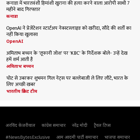
कनाडा में भारतवंशी हिमांशी खुराना की हत्या करने वाला आरोपी साथी 7
महीने बाद गिरफ्तार
कनाडा
OpenAI ने प्रेजेंटेशन स्टार्टअप नेक्स्टस्लाइड को खरीदा, सौदे की शर्तों का
नहीं किया खुलासा
OpenAI
अमिताभ बच्चन के 'तूफानी जोश' पर 'KBC' के निर्देशक बोले- उन्हें देख
हमें शर्म आती है
अमिताभ बच्चन
चोट से उबरकर शुभमन गिल नेट्स पर बल्लेबाजी ले लिए लौटे, भारत के
लिए अच्छी खबर
भारतीय क्रिकेट टीम
अरविंद केजरीवाल
कांग्रेस समाचार
नरेंद्र मोदी
ट्रैवल टिप्स
#NewsBytesExclusive
आम आदमी पार्टी समाचार
भाजपा समाचार