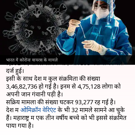
संक्रमित, ओमिक्रॉन के मामले बढ़कर
32 हुए
लेखन
Dec 11, 2021
09:31 am
प्रमोद कुमार
क्या है खबर?
भारत में पिछले 24 घंटे में
कोरोना वायरस
से संक्रमण के
भारत में कोरोना वायरस के मामले
7,992 नए मामले सामने आए और 393 मरीजों की मौत
दर्ज हुई।
इसी के साथ देश में कुल संक्रमितों की संख्या
3,46,82,736 हो गई है। इनमें से 4,75,128 लोगों को
अपनी जान गंवानी पड़ी है।
सक्रिय मामलों की संख्या घटकर 93,277 रह गई है।
देश में
ओमिक्रॉन वेरिएंट
के भी 32 मामले सामने आ चुके
हैं। महाराष्ट्र में एक तीन वर्षीय बच्चे को भी इससे संक्रमित