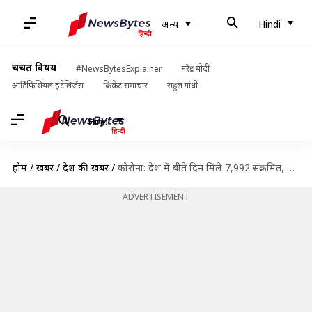
अन्य
Hindi
चर्चित विषय
#NewsBytesExplainer
नरेंद्र मोदी
आर्टिफिशियल इंटेलिजेंस
क्रिकेट समाचार
राहुल गांधी
Hindi
होम
/
खबरें
/
देश की खबरें
/
कोरोना: देश में बीते दिन मिले 7,992 संक्रमित, ओमिक्रॉन के मामले बढ़कर 32 हुए
ADVERTISEMENT