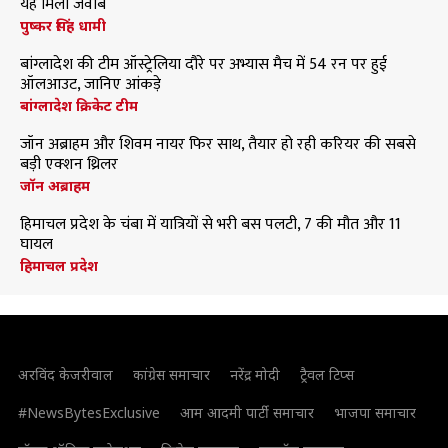
यह मिला जवाब
पुष्कर सिंह धामी
बांग्लादेश की टीम ऑस्ट्रेलिया दौरे पर अभ्यास मैच में 54 रन पर हुई
ऑलआउट, जानिए आंकड़े
बांग्लादेश क्रिकेट टीम
जॉन अब्राहम और शिवम नायर फिर साथ, तैयार हो रही करियर की सबसे
बड़ी एक्शन थ्रिलर
जॉन अब्राहम
हिमाचल प्रदेश के चंबा में यात्रियों से भरी बस पलटी, 7 की मौत और 11
घायल
हिमाचल प्रदेश
अरविंद केजरीवाल
कांग्रेस समाचार
नरेंद्र मोदी
ट्रैवल टिप्स
#NewsBytesExclusive
आम आदमी पार्टी समाचार
भाजपा समाचार