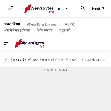
अन्य
Hindi
चर्चित विषय
#NewsBytesExplainer
नरेंद्र मोदी
आर्टिफिशियल इंटेलिजेंस
क्रिकेट समाचार
राहुल गांधी
Hindi
होम
/
खबरें
/
देश की खबरें
/
बात करने से रोका तो लड़की ने बॉयफ्रेंड के साथ मिलकर कर दी पिता की हत्या
ADVERTISEMENT