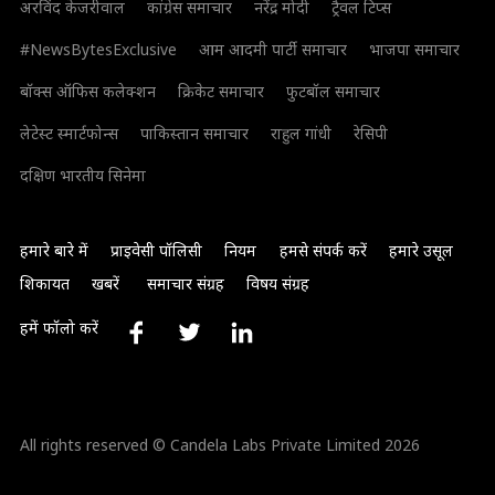
अरविंद केजरीवाल
कांग्रेस समाचार
नरेंद्र मोदी
ट्रैवल टिप्स
#NewsBytesExclusive
आम आदमी पार्टी समाचार
भाजपा समाचार
बॉक्स ऑफिस कलेक्शन
क्रिकेट समाचार
फुटबॉल समाचार
लेटेस्ट स्मार्टफोन्स
पाकिस्तान समाचार
राहुल गांधी
रेसिपी
दक्षिण भारतीय सिनेमा
हमारे बारे में
प्राइवेसी पॉलिसी
नियम
हमसे संपर्क करें
हमारे उसूल
शिकायत
खबरें
समाचार संग्रह
विषय संग्रह
हमें फॉलो करें
All rights reserved © Candela Labs Private Limited 2026