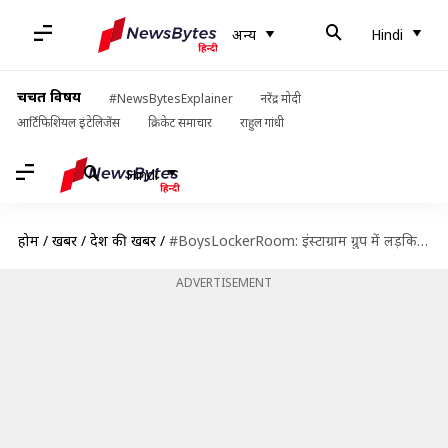
अन्य
Hindi
चर्चित विषय
#NewsBytesExplainer
नरेंद्र मोदी
आर्टिफिशियल इंटेलिजेंस
क्रिकेट समाचार
राहुल गांधी
Hindi
होम
/
खबरें
/
देश की खबरें
/
#BoysLockerRoom: इंस्टाग्राम ग्रुप में लड़कियों के रेप की बात करने वाला नाबालिग छात्र हिरासत में
ADVERTISEMENT