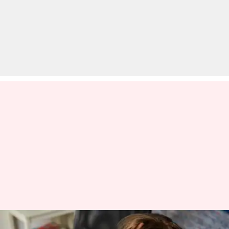
#BoysLockerRoom: इंस्टाग्राम ग्रुप में