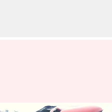
महाराष्ट्र: नासिक में मुंबई-आगरा