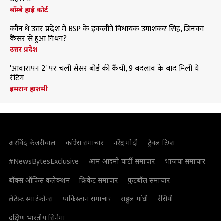
बॉम्बे हाई कोर्ट
कौन थे उत्तर प्रदेश में BSP के इकलौते विधायक उमाशंकर सिंह, जिनका
कैंसर से हुआ निधन?
उत्तर प्रदेश
'आवारापन 2' पर चली सेंसर बोर्ड की कैंची, 9 बदलाव के बाद मिली ये
रेटिंग
इमरान हाशमी
अरविंद केजरीवाल
कांग्रेस समाचार
नरेंद्र मोदी
ट्रैवल टिप्स
#NewsBytesExclusive
आम आदमी पार्टी समाचार
भाजपा समाचार
बॉक्स ऑफिस कलेक्शन
क्रिकेट समाचार
फुटबॉल समाचार
लेटेस्ट स्मार्टफोन्स
पाकिस्तान समाचार
राहुल गांधी
रेसिपी
दक्षिण भारतीय सिनेमा