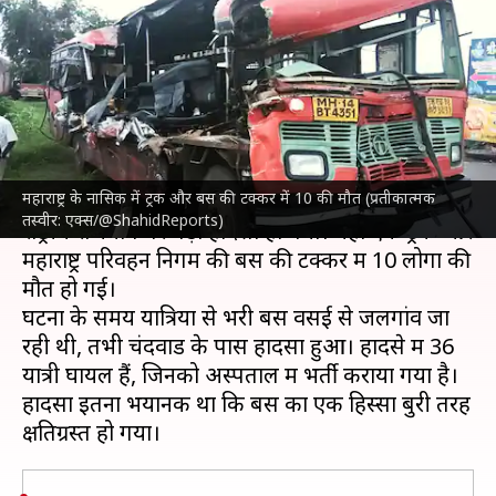
राजमार्ग पर बस और ट्रक की टक्कर,
10 की मौत
लेखन
Apr 30, 2024
05:29 pm
गजेंद्र
क्या है खबर?
महाराष्ट्र के नासिक में ट्रक और बस की टक्कर में 10 की मौत (प्रतीकात्मक
महाराष्ट्र
के नासिक में मंगलवार सुबह मुंबई और आगरा
तस्वीर: एक्स/@ShahidReports)
राष्ट्रीय राजमार्ग पर बड़ा हादसा हो गया। यहां एक ट्रक और
महाराष्ट्र परिवहन निगम की बस की टक्कर में 10 लोगों की
मौत हो गई।
घटना के समय यात्रियों से भरी बस वसई से जलगांव जा
रही थी, तभी चंदवाड के पास हादसा हुआ। हादसे में 36
यात्री घायल हैं, जिनको अस्पताल में भर्ती कराया गया है।
हादसा इतना भयानक था कि बस का एक हिस्सा बुरी तरह