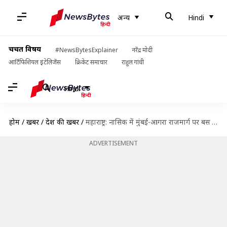
अन्य
Hindi
चर्चित विषय
#NewsBytesExplainer
नरेंद्र मोदी
आर्टिफिशियल इंटेलिजेंस
क्रिकेट समाचार
राहुल गांधी
Hindi
होम
/
खबरें
/
देश की खबरें
/
महाराष्ट्र: नासिक में मुंबई-आगरा राजमार्ग पर बस और ट्रक की टक्कर, 10 की मौत
ADVERTISEMENT