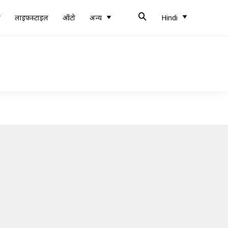
ब
लाइफस्टाइल
ऑटो
अन्य
Hindi