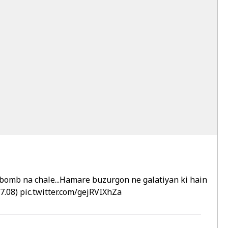
 bomb na chale...Hamare buzurgon ne galatiyan ki hain
17.08)
pic.twitter.com/gejRVIXhZa