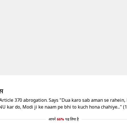
ंस
Article 370 abrogation. Says "Dua karo sab aman se rahein,
kar do, Modi ji ke naam pe bhi to kuch hona chahiye..." (
आपने
66%
पढ़ लिया है