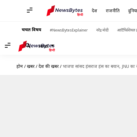
देश
राजनीति
दुनिय
चर्चित विषय
#NewsBytesExplainer
नरेंद्र मोदी
आर्टिफिशियल इ
Hindi
होम
/
खबरें
/
देश की खबरें
/
भाजपा सांसद हंसराज हंस का बयान, JNU का नाम 