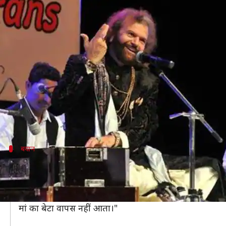
भाजपा सांसद हंसराज हंस का बयान, JNU 
लेखन
Aug 18, 2019
07:10 pm
मुकुल तोमर
क्या है खबर?
उत्तर-पश्चिम दिल्ली से भारतीय जनता पार्टी सांसद हंसराज ह
कही।
JNU में हुए एक कार्यक्रम में अनुच्छेद 370 पर बोलते हुए ह
बयान
"कश्मीर अब वाकई जन्नत होने वाला है"
'एक शाम शहीदों के नाम' कार्यक्रम में हंसराज ने कहा, "खुश
अब दुआ करो कि सब लोग अमन और मोहब्बत से रहें। बम तो ना ही च
मां का बेटा वापस नहीं आता।"