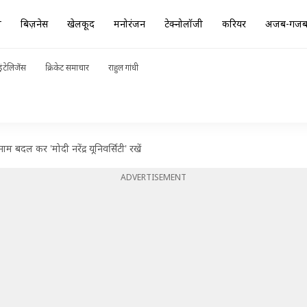
ा
बिज़नेस
खेलकूद
मनोरंजन
टेक्नोलॉजी
करियर
अजब-गज
ंटेलिजेंस
क्रिकेट समाचार
राहुल गांधी
बदल कर 'मोदी नरेंद्र यूनिवर्सिटी' रखें
ADVERTISEMENT