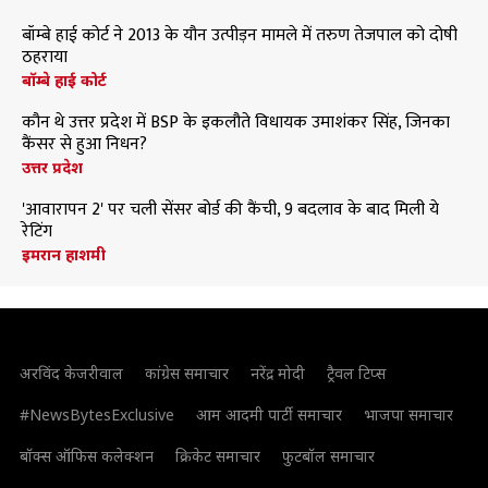
बॉम्बे हाई कोर्ट ने 2013 के यौन उत्पीड़न मामले में तरुण तेजपाल को दोषी
ठहराया
बॉम्बे हाई कोर्ट
कौन थे उत्तर प्रदेश में BSP के इकलौते विधायक उमाशंकर सिंह, जिनका
कैंसर से हुआ निधन?
उत्तर प्रदेश
'आवारापन 2' पर चली सेंसर बोर्ड की कैंची, 9 बदलाव के बाद मिली ये
रेटिंग
इमरान हाशमी
अरविंद केजरीवाल
कांग्रेस समाचार
नरेंद्र मोदी
ट्रैवल टिप्स
#NewsBytesExclusive
आम आदमी पार्टी समाचार
भाजपा समाचार
बॉक्स ऑफिस कलेक्शन
क्रिकेट समाचार
फुटबॉल समाचार