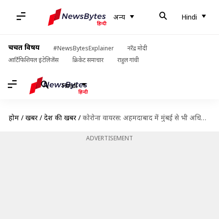
अन्य
Hindi
चर्चित विषय
#NewsBytesExplainer
नरेंद्र मोदी
आर्टिफिशियल इंटेलिजेंस
क्रिकेट समाचार
राहुल गांधी
Hindi
होम
/
खबरें
/
देश की खबरें
/
कोरोना वायरस: अहमदाबाद में मुंबई से भी अधिक है मरीजों की मृत्यु दर
ADVERTISEMENT