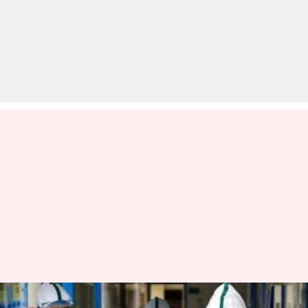
कोरोना वायरस: अहमदाबाद में मुंबई