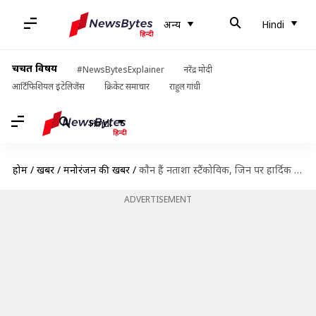
अन्य
Hindi
चर्चित विषय
#NewsBytesExplainer
नरेंद्र मोदी
आर्टिफिशियल इंटेलिजेंस
क्रिकेट समाचार
राहुल गांधी
Hindi
होम
/
खबरें
/
मनोरंजन की खबरें
/
काैन हैं नताशा स्टैंकोविक, जिन पर हार्दिक पंड्या का आया दिल?
ADVERTISEMENT