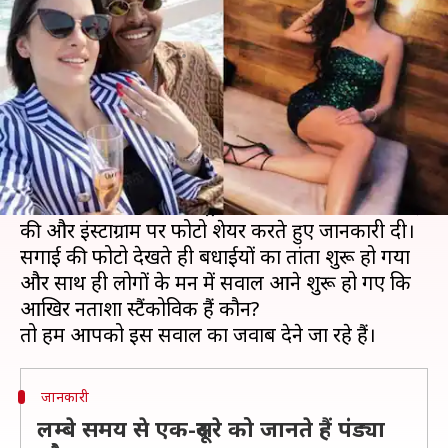
हार्दिक पंड्या का आया दिल?
लेखन
Jan 02, 2020
05:33 pm
ईशा शर्मा
क्या है खबर?
भारतीय क्रिकेट टीम के स्टार खिलाड़ी हार्दिक पंड्या ने नए
साल के माैके पर अपने फैंस को खुशखबरी दी है।
उन्होंने एक जनवरी को एक्ट्रेस नताशा स्टैंकोविक से सगाई
की और इंस्टाग्राम पर फोटो शेयर करते हुए जानकारी दी।
सगाई की फोटो देखते ही बधाईयों का तांता शुरू हो गया
और साथ ही लोगों के मन में सवाल आने शुरू हो गए कि
आखिर नताशा स्टैंकोविक हैं कौन?
जानकारी
लम्बे समय से एक-दूसरे को जानते हैं पंड्या