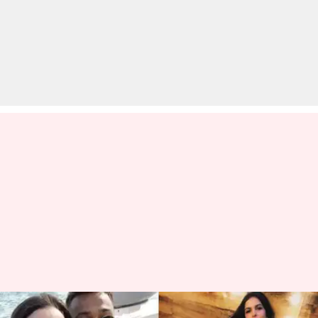
काैन हैं नताशा स्टैंकोविक, जिन पर