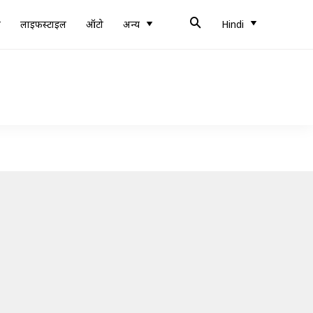
ब
लाइफस्टाइल
ऑटो
अन्य
Hindi