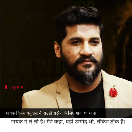
गायक विजय येसुदास का छलका दर्द, बोल
लेखन
Jun 01, 2023
04:35 pm
नेहा शर्मा
क्या है खबर?
विजय येसुदास जाने-माने भारतीय गायक और अभिनेता हैं।
हाल ही में उन्होंने एक खुलासा किया, जिससे उनके प्रशंसक 
विजय ने बताया कि उन्होंने
संजय लीला भंसाली
की फिल्म 'र
खुलासा
भंसाली के प्रोडक्शन हाउस ने ऐन मौके पर किय
इंडिया टुडे
से विजय ने कहा, "मेरे गाए हुए कई गानों की जगह दूसरे ग
गायक विजय येसुदास ने 'राउडी राठौर' के लिए गाया था गाना
उन्होंने कहा, "मैं
चेन्नई
में एक गाने की रिकॉर्डिंग कर रहा था, 
गायक ने ले ली है। मैंने कहा, यही उम्मीद थी, लेकिन ठीक है।"