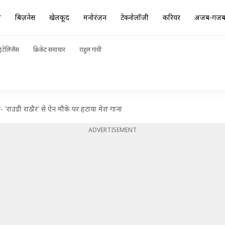
ा
बिज़नेस
खेलकूद
मनोरंजन
टेक्नोलॉजी
करियर
अजब-गज
ंटेलिजेंस
क्रिकेट समाचार
राहुल गांधी
'राउडी राठौर' से ऐन मौके पर हटाया मेरा गाना
ADVERTISEMENT