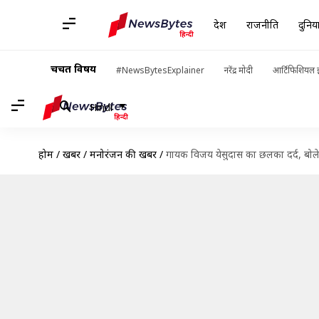
देश
राजनीति
दुनिय
चर्चित विषय
#NewsBytesExplainer
नरेंद्र मोदी
आर्टिफिशियल इ
Hindi
होम
/
खबरें
/
मनोरंजन की खबरें
/
गायक विजय येसुदास का छलका दर्द, बोले- 