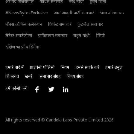
अरविंद केजरीवाल
कांग्रेस समाचार
नरेंद्र मोदी
ट्रैवल टिप्स
#NewsBytesExclusive
आम आदमी पार्टी समाचार
भाजपा समाचार
बॉक्स ऑफिस कलेक्शन
क्रिकेट समाचार
फुटबॉल समाचार
लेटेस्ट स्मार्टफोन्स
पाकिस्तान समाचार
राहुल गांधी
रेसिपी
दक्षिण भारतीय सिनेमा
हमारे बारे में
प्राइवेसी पॉलिसी
नियम
हमसे संपर्क करें
हमारे उसूल
शिकायत
खबरें
समाचार संग्रह
विषय संग्रह
हमें फॉलो करें
All rights reserved © Candela Labs Private Limited 2026