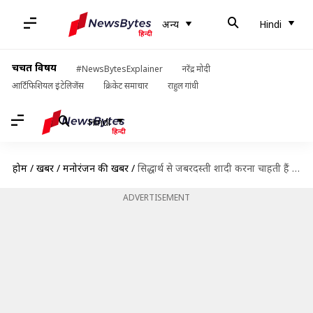
अन्य
Hindi
चर्चित विषय
#NewsBytesExplainer
नरेंद्र मोदी
आर्टिफिशियल इंटेलिजेंस
क्रिकेट समाचार
राहुल गांधी
Hindi
होम
/
खबरें
/
मनोरंजन की खबरें
/
सिद्धार्थ से जबरदस्ती शादी करना चाहती हैं परिणीति, देखें 'जबरिया जोड़ी' का ट्रेलर
ADVERTISEMENT