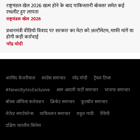
राष्ट्रमंडल खेल 2026 खत्म होने के बाद पाकिस्तानी बॉक्सर समेत कई
एथलीट हुए लापता
राष्ट्रमंडल खेल 2026
प्रधानमंत्री वीडियो विवाद पर सरकार का मेटा को अल्टीमेटम, माफी मांगें या
होगी कड़ी कार्रवाई
नरेंद्र मोदी
अरविंद केजरीवाल
कांग्रेस समाचार
नरेंद्र मोदी
ट्रैवल टिप्स
#NewsBytesExclusive
आम आदमी पार्टी समाचार
भाजपा समाचार
बॉक्स ऑफिस कलेक्शन
क्रिकेट समाचार
फुटबॉल समाचार
लेटेस्ट स्मार्टफोन्स
पाकिस्तान समाचार
राहुल गांधी
रेसिपी
दक्षिण भारतीय सिनेमा