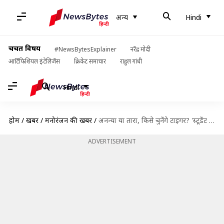
अन्य
Hindi
चर्चित विषय
#NewsBytesExplainer
नरेंद्र मोदी
आर्टिफिशियल इंटेलिजेंस
क्रिकेट समाचार
राहुल गांधी
Hindi
होम
/
खबरें
/
मनोरंजन की खबरें
/
अनन्या या तारा, किसे चुनेंगे टाइगर? 'स्टूडेंट ऑफ द ईयर 2' का ट्रेलर रिलीज़
ADVERTISEMENT