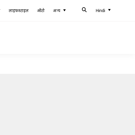
ब
लाइफस्टाइल
ऑटो
अन्य
Hindi