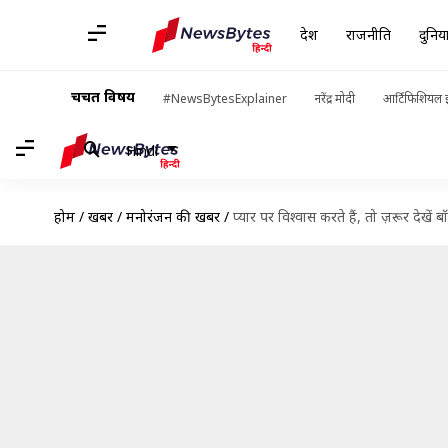
देश
राजनीति
दुनिय
चर्चित विषय
#NewsBytesExplainer
नरेंद्र मोदी
आर्टिफिशियल इ
Hindi
होम
/
खबरें
/
मनोरंजन की खबरें
/
प्यार पर विश्वास करते हैं, तो ज़रूर देखें ब