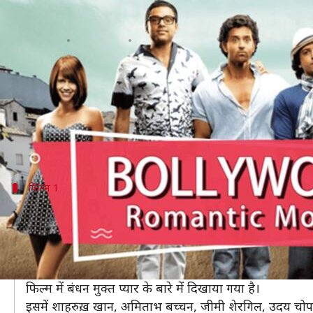
प्यार पर विश्वास करते हैं, तो ज़रूर देखे
लेखन
Apr 07, 2019
09:49 am
प्रदीप मौर्य
क्या है खबर?
बॉलीवुड में हर साल सैकड़ों फिल्में बनती हैं, उनमें से कुछ सुप
बॉलीवुड में हर तरह की फिल्में जैसे रोमांटिक, ड्रामा, राजन
फिल्म 1
'मोहब्बतें': बंधनों को तोड़कर प्यार
'मोहब्बतें' का निर्देशन आदित्य चोपड़ा ने 2000 में किया था।
इसमें तीन छात्रों की कहानी है, जो गुरुकुल में पढ़ने के लिए आते 
लिए आता है।
फिल्म में बंधन मुक्त प्यार के बारे में दिखाया गया है।
इसमें शाहरुख़ खान, अमिताभ बच्चन, जीमी शेरगिल, उदय चोपड़