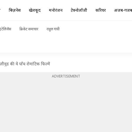
ा
बिज़नेस
खेलकूद
मनोरंजन
टेक्नोलॉजी
करियर
अजब-गज
ंटेलिजेंस
क्रिकेट समाचार
राहुल गांधी
ॉलीवुड की ये पाँच रोमांटिक फिल्में
ADVERTISEMENT