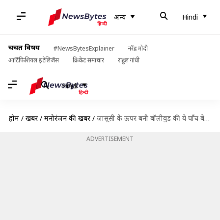
अन्य
Hindi
चर्चित विषय
#NewsBytesExplainer
नरेंद्र मोदी
आर्टिफिशियल इंटेलिजेंस
क्रिकेट समाचार
राहुल गांधी
Hindi
होम
/
खबरें
/
मनोरंजन की खबरें
/
जासूसी के ऊपर बनी बॉलीवुड की ये पाँच बेहतरीन फिल्में आपको जरूर देखनी चाहिए
ADVERTISEMENT