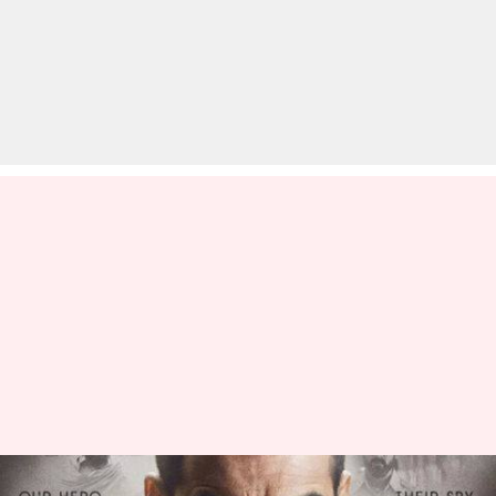
जासूसी के ऊपर बनी बॉलीवुड की ये