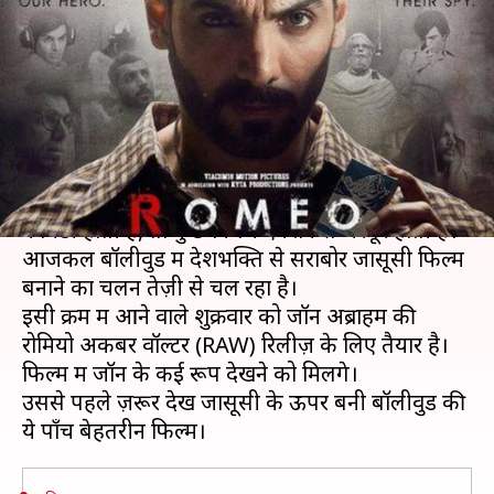
पाँच बेहतरीन फिल्में आपको जरूर
देखनी चाहिए
लेखन
Apr 04, 2019
09:10 am
प्रदीप मौर्य
क्या है खबर?
बॉलीवुड में हर साल सैकड़ों फिल्में बनती हैं। कुछ फिल्में
कॉमेडी होती हैं, तो कुछ फिल्में ऐक्शन से भरपूर होती हैं।
आजकल बॉलीवुड में देशभक्ति से सराबोर जासूसी फिल्में
बनाने का चलन तेज़ी से चल रहा है।
इसी क्रम में आने वाले शुक्रवार को जॉन अब्राहम की
रोमियो अकबर वॉल्टर (RAW) रिलीज़ के लिए तैयार है।
फिल्म में जॉन के कई रूप देखने को मिलेंगे।
उससे पहले ज़रूर देखें जासूसी के ऊपर बनी बॉलीवुड की