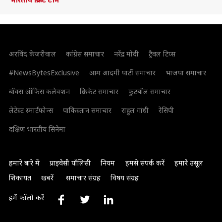
अरविंद केजरीवाल
कांग्रेस समाचार
नरेंद्र मोदी
ट्रैवल टिप्स
#NewsBytesExclusive
आम आदमी पार्टी समाचार
भाजपा समाचार
बॉक्स ऑफिस कलेक्शन
क्रिकेट समाचार
फुटबॉल समाचार
लेटेस्ट स्मार्टफोन्स
पाकिस्तान समाचार
राहुल गांधी
रेसिपी
दक्षिण भारतीय सिनेमा
हमारे बारे में
प्राइवेसी पॉलिसी
नियम
हमसे संपर्क करें
हमारे उसूल
शिकायत
खबरें
समाचार संग्रह
विषय संग्रह
हमें फॉलो करें