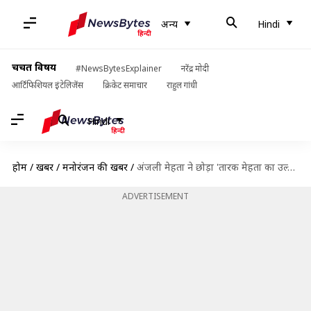
अन्य
Hindi
चर्चित विषय
#NewsBytesExplainer
नरेंद्र मोदी
आर्टिफिशियल इंटेलिजेंस
क्रिकेट समाचार
राहुल गांधी
Hindi
होम
/
खबरें
/
मनोरंजन की खबरें
/
अंजली मेहता ने छोड़ा 'तारक मेहता का उल्टा चश्मा', 12 साल बाद लिया बड़ा फैसला
ADVERTISEMENT