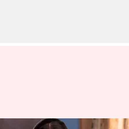
अंजली मेहता ने छोड़ा 'तारक मेहता