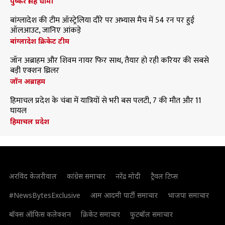
पुष्कर सिंह धामी
बांग्लादेश की टीम ऑस्ट्रेलिया दौरे पर अभ्यास मैच में 54 रन पर हुई
ऑलआउट, जानिए आंकड़े
बांग्लादेश क्रिकेट टीम
जॉन अब्राहम और शिवम नायर फिर साथ, तैयार हो रही करियर की सबसे
बड़ी एक्शन थ्रिलर
जॉन अब्राहम
हिमाचल प्रदेश के चंबा में यात्रियों से भरी बस पलटी, 7 की मौत और 11
घायल
हिमाचल प्रदेश
अरविंद केजरीवाल
कांग्रेस समाचार
नरेंद्र मोदी
ट्रैवल टिप्स
#NewsBytesExclusive
आम आदमी पार्टी समाचार
भाजपा समाचार
बॉक्स ऑफिस कलेक्शन
क्रिकेट समाचार
फुटबॉल समाचार