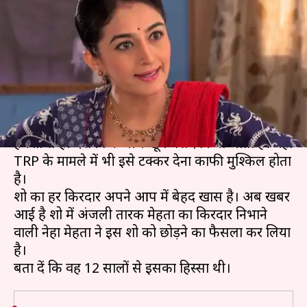
का उल्टा चश्मा', 12 साल बाद लिया
बड़ा फैसला
लेखन
Aug 21, 2020
09:00 pm
भावना साहनी
क्या है खबर?
टीवी का सबसे लोकप्रिय शो 'तारक मेहता का उल्टा चश्मा'
हमेशा से ही दर्शकों के बीच खूब पसंद किया जाता है। वहीं
TRP के मामले में भी इसे टक्कर देना काफी मुश्किल होता
है।
शो का हर किरदार अपने आप में बेहद खास है। अब खबर
आई है शो में अंजली तारक मेहता का किरदार निभाने
वाली नेहा मेहता ने इस शो को छोड़ने का फैसला कर लिया
है।