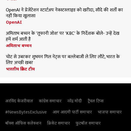
OpenAI ने प्रेजेंटेशन स्टार्टअप नेक्स्टस्लाइड को खरीदा, सौदे की शर्तों का
नहीं किया खुलासा
OpenAI
अमिताभ बच्चन के 'तूफानी जोश' पर 'KBC' के निर्देशक बोले- उन्हें देख
हमें शर्म आती है
अमिताभ बच्चन
चोट से उबरकर शुभमन गिल नेट्स पर बल्लेबाजी ले लिए लौटे, भारत के
लिए अच्छी खबर
भारतीय क्रिकेट टीम
अरविंद केजरीवाल
कांग्रेस समाचार
नरेंद्र मोदी
ट्रैवल टिप्स
#NewsBytesExclusive
आम आदमी पार्टी समाचार
भाजपा समाचार
बॉक्स ऑफिस कलेक्शन
क्रिकेट समाचार
फुटबॉल समाचार