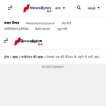
अन्य
Hindi
चर्चित विषय
#NewsBytesExplainer
नरेंद्र मोदी
आर्टिफिशियल इंटेलिजेंस
क्रिकेट समाचार
राहुल गांधी
Hindi
होम
/
खबरें
/
मनोरंजन की खबरें
/
ऐश्वर्या राय की मैनेजर के लहंगे में लगी आग, शाहरुख खान ने बचाया
ADVERTISEMENT