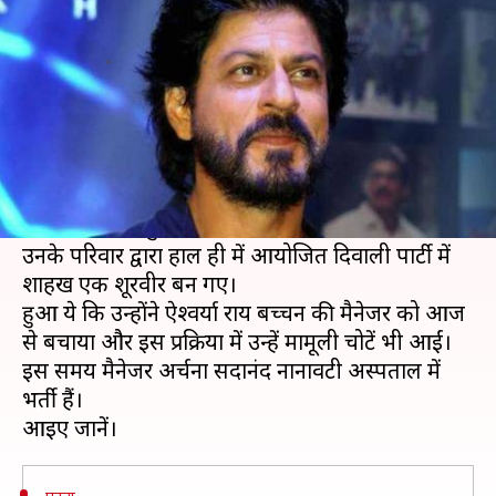
लगी आग, शाहरुख खान ने बचाया
लेखन
Oct 30, 2019
01:18 pm
प्रदीप मौर्य
क्या है खबर?
शाहरुख खान को पसंद करने के एक नहीं बल्कि कई कारण
हैं। हाल ही में उन्होंने एक और कारण दे दिया है।
दरअसल, बॉलीवुड के महानायक अमिताभ बच्चन और
उनके परिवार द्वारा हाल ही में आयोजित दिवाली पार्टी में
शाहरुख एक शूरवीर बन गए।
हुआ ये कि उन्होंने ऐश्वर्या राय बच्चन की मैनेजर को आज
से बचाया और इस प्रक्रिया में उन्हें मामूली चोटें भी आईं।
इस समय मैनेजर अर्चना सदानंद नानावटी अस्पताल में
भर्ती हैं।