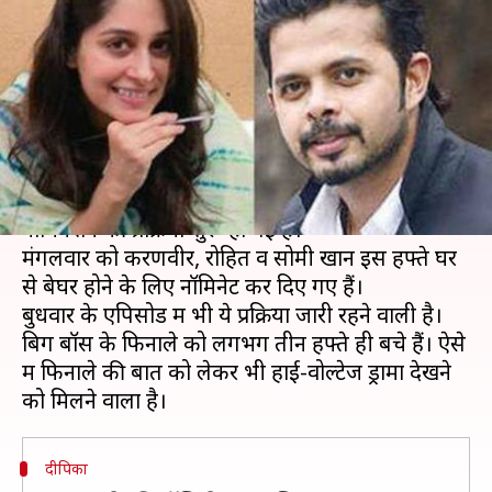
ट्रॉफी के लिए एक-दूसरे को देंगे
चुनौती
लेखन
Dec 12, 2018
03:49 pm
स्वाति पाण्डेय
क्या है खबर?
बिग बॉस 12 में 'फैमिली स्पेशल' के बाद मंगलवार को
नॉमिनेशन की प्रक्रिया शुरू हो गई है।
मंगलवार को करणवीर, रोहित व सोमी खान इस हफ्ते घर
से बेघर होने के लिए नॉमिनेट कर दिए गए हैं।
बुधवार के एपिसोड में भी ये प्रक्रिया जारी रहने वाली है।
बिग बॉस के फिनाले को लगभग तीन हफ्ते ही बचे हैं। ऐसे
में फिनाले की बात को लेकर भी हाई-वोल्टेज ड्रामा देखने
दीपिका