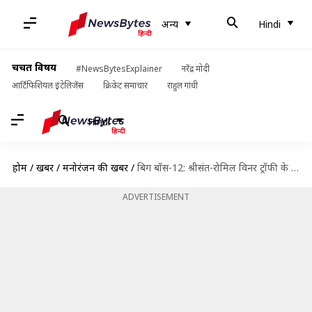
अन्य
Hindi
चर्चित विषय
#NewsBytesExplainer
नरेंद्र मोदी
आर्टिफिशियल इंटेलिजेंस
क्रिकेट समाचार
राहुल गांधी
Hindi
होम
/
खबरें
/
मनोरंजन की खबरें
/
बिग बॉस-12: श्रीसंत-रोमिल विनर ट्रॉफी के लिए एक-दूसरे को देंगे चुनौती
ADVERTISEMENT