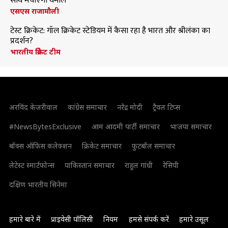
साथ मचाएंगी धमाल
एसएस राजामौली
टेस्ट क्रिकेट: गॉल क्रिकेट स्टेडियम में कैसा रहा है भारत और श्रीलंका का
प्रदर्शन?
भारतीय क्रिकेट टीम
अरविंद केजरीवाल
कांग्रेस समाचार
नरेंद्र मोदी
ट्रैवल टिप्स
#NewsBytesExclusive
आम आदमी पार्टी समाचार
भाजपा समाचार
बॉक्स ऑफिस कलेक्शन
क्रिकेट समाचार
फुटबॉल समाचार
लेटेस्ट स्मार्टफोन्स
पाकिस्तान समाचार
राहुल गांधी
रेसिपी
दक्षिण भारतीय सिनेमा
हमारे बारे में
प्राइवेसी पॉलिसी
नियम
हमसे संपर्क करें
हमारे उसूल