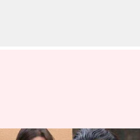
बिग बॉस-12: श्रीसंत-रोमिल विनर