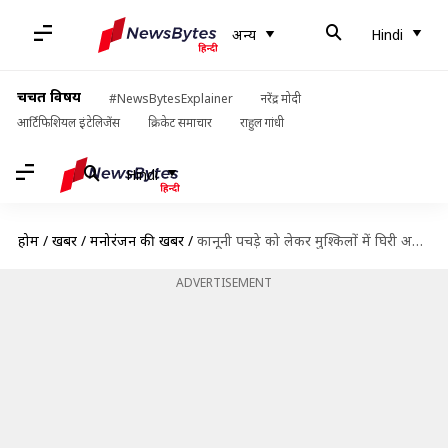
अन्य
Hindi
चर्चित विषय
#NewsBytesExplainer
नरेंद्र मोदी
आर्टिफिशियल इंटेलिजेंस
क्रिकेट समाचार
राहुल गांधी
Hindi
होम
/
खबरें
/
मनोरंजन की खबरें
/
कानूनी पचड़े को लेकर मुश्किलों में घिरी अभिनेत्री सोनाक्षी सिन्हा, घर पहुंची पुलिस
ADVERTISEMENT