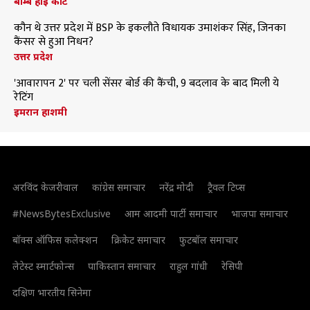
बॉम्बे हाई कोर्ट
कौन थे उत्तर प्रदेश में BSP के इकलौते विधायक उमाशंकर सिंह, जिनका
कैंसर से हुआ निधन?
उत्तर प्रदेश
'आवारापन 2' पर चली सेंसर बोर्ड की कैंची, 9 बदलाव के बाद मिली ये
रेटिंग
इमरान हाशमी
अरविंद केजरीवाल
कांग्रेस समाचार
नरेंद्र मोदी
ट्रैवल टिप्स
#NewsBytesExclusive
आम आदमी पार्टी समाचार
भाजपा समाचार
बॉक्स ऑफिस कलेक्शन
क्रिकेट समाचार
फुटबॉल समाचार
लेटेस्ट स्मार्टफोन्स
पाकिस्तान समाचार
राहुल गांधी
रेसिपी
दक्षिण भारतीय सिनेमा