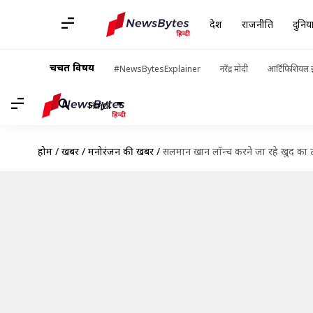
देश
राजनीति
दुनिय
चर्चित विषय
#NewsBytesExplainer
नरेंद्र मोदी
आर्टिफिशियल इ
Hindi
होम
/
खबरें
/
मनोरंजन की खबरें
/
सलमान खान लॉन्च करने जा रहे खुद का टीवी