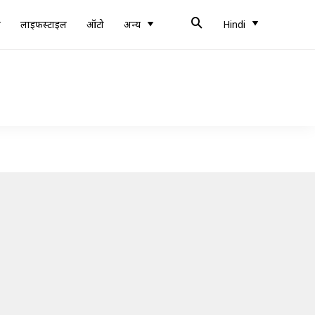
ब
लाइफस्टाइल
ऑटो
अन्य
Hindi