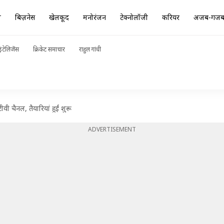
ा
बिज़नेस
खेलकूद
मनोरंजन
टेक्नोलॉजी
करियर
अजब-गज
ंटेलिजेंस
क्रिकेट समाचार
राहुल गांधी
 चैनल, तैयारियां हुईं शुरू
ADVERTISEMENT