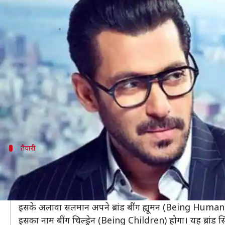
सलमान खान लॉन्च करने जा रहे खुद का टी
लेखन
Mar 18, 2019
01:22 pm
स्वाति पाण्डेय
क्या है खबर?
अभिनेता सलमान खान को बॉलीवुड में नए चेहरों को लॉन्च कर
अपने प्रोड्क्शन हाउस से कई कलाकारों को मौका देने के बाद स
हाल ही में सलमान ने 'द कपिल शर्मा शो' के माध्यम से टेलीविज
तैयारी
टीवी चैनल लॉन्च करने जा रहे सलमान
मीडिया रिपोर्ट्स के मुताबिक, सलमान जल्द ही अपना टीवी चैनल
कहा जा रहा है कि सलमान ने एक ब्रोकर को नियुक्त कर लिया
इसके अलावा सलमान अपने ब्रांड बींग ह्यूमन (Being Human) का
इसका नाम बींग चिल्ड्रेन (Being Children) होगा। यह ब्रांड सि