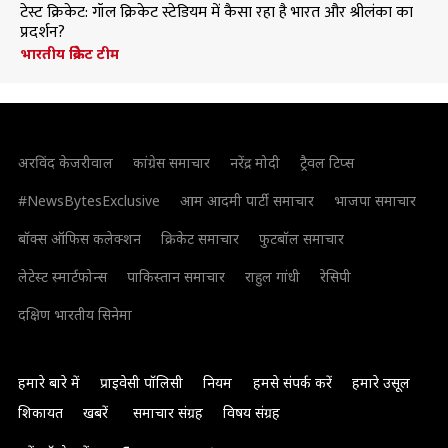
टेस्ट क्रिकेट: गॉल क्रिकेट स्टेडियम में कैसा रहा है भारत और श्रीलंका का
प्रदर्शन?
भारतीय क्रिकेट टीम
अरविंद केजरीवाल
कांग्रेस समाचार
नरेंद्र मोदी
ट्रैवल टिप्स
#NewsBytesExclusive
आम आदमी पार्टी समाचार
भाजपा समाचार
बॉक्स ऑफिस कलेक्शन
क्रिकेट समाचार
फुटबॉल समाचार
लेटेस्ट स्मार्टफोन्स
पाकिस्तान समाचार
राहुल गांधी
रेसिपी
दक्षिण भारतीय सिनेमा
हमारे बारे में
प्राइवेसी पॉलिसी
नियम
हमसे संपर्क करें
हमारे उसूल
शिकायत
खबरें
समाचार संग्रह
विषय संग्रह