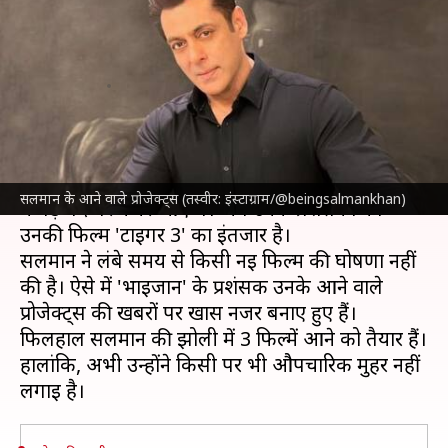
झोली में ये फिल्में, औपचारिक ऐलान
का इंतजार
लेखन
Jul 21, 2023
08:02 am
आकांक्षा शर्मा
क्या है खबर?
सलमान खान
पिछली बार 'किसी का भाई किसी की जान'
सलमान के आने वाले प्रोजेक्ट्स (तस्वीर: इंस्टाग्राम/@beingsalmankhan)
में बड़े पर्दे पर नजर आए थे। अब उनके प्रशंसकों को
उनकी फिल्म 'टाइगर 3' का इंतजार है।
सलमान ने लंबे समय से किसी नई फिल्म की घोषणा नहीं
की है। ऐसे में 'भाइजान' के प्रशंसक उनके आने वाले
प्रोजेक्ट्स की खबरों पर खास नजर बनाए हुए हैं।
फिलहाल सलमान की झोली में 3 फिल्में आने को तैयार हैं।
हालांकि, अभी उन्होंने किसी पर भी औपचारिक मुहर नहीं