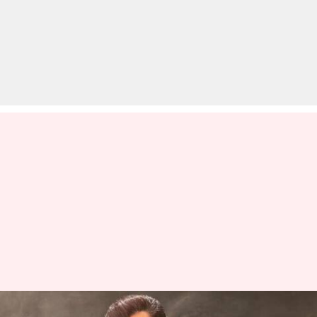
'टाइगर 3' के बाद सलमान खान की