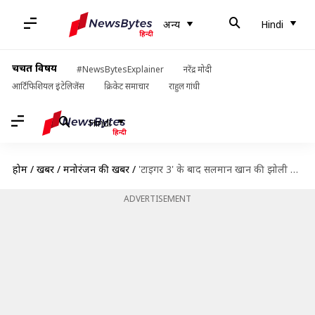
अन्य
Hindi
चर्चित विषय
#NewsBytesExplainer
नरेंद्र मोदी
आर्टिफिशियल इंटेलिजेंस
क्रिकेट समाचार
राहुल गांधी
Hindi
होम
/
खबरें
/
मनोरंजन की खबरें
/
'टाइगर 3' के बाद सलमान खान की झोली में ये फिल्में, औपचारिक ऐलान का इंतजार
ADVERTISEMENT