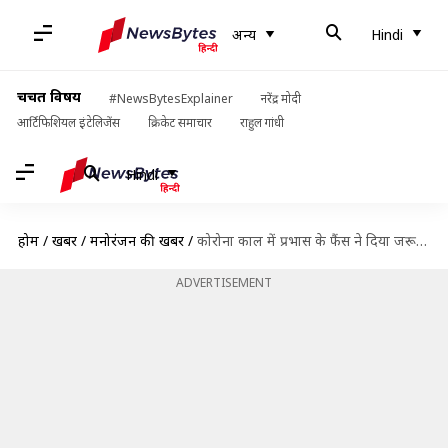
अन्य
Hindi
चर्चित विषय
#NewsBytesExplainer
नरेंद्र मोदी
आर्टिफिशियल इंटेलिजेंस
क्रिकेट समाचार
राहुल गांधी
Hindi
होम
/
खबरें
/
मनोरंजन की खबरें
/
कोरोना काल में प्रभास के फैंस ने दिया जरूरतमंद लोगों का साथ, बांटी मेडिकल किट
ADVERTISEMENT