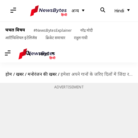
अन्य
Hindi
चर्चित विषय
#NewsBytesExplainer
नरेंद्र मोदी
आर्टिफिशियल इंटेलिजेंस
क्रिकेट समाचार
राहुल गांधी
Hindi
होम
/
खबरें
/
मनोरंजन की खबरें
/
हमेशा अपने गानों के जरिए दिलों में जिंदा रहेंगे वाजिद खान, सुनिए उनके कुछ खूबसूरत नग्में
ADVERTISEMENT