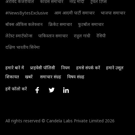
अरविंद केजरीवाल
कांग्रेस समाचार
नरेंद्र मोदी
ट्रैवल टिप्स
#NewsBytesExclusive
आम आदमी पार्टी समाचार
भाजपा समाचार
बॉक्स ऑफिस कलेक्शन
क्रिकेट समाचार
फुटबॉल समाचार
लेटेस्ट स्मार्टफोन्स
पाकिस्तान समाचार
राहुल गांधी
रेसिपी
दक्षिण भारतीय सिनेमा
हमारे बारे में
प्राइवेसी पॉलिसी
नियम
हमसे संपर्क करें
हमारे उसूल
शिकायत
खबरें
समाचार संग्रह
विषय संग्रह
हमें फॉलो करें
All rights reserved © Candela Labs Private Limited 2026