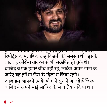
जिंदा रहेंगे वाजिद खान, सुनिए उनके
कुछ खूबसूरत नग्में
लेखन
Jun 01, 2020
12:02 pm
भावना साहनी
क्या है खबर?
बॉलीवुड के जाने-माने संगीतकार
वाजिद खान का निधन
हो गया है। इस खबर से पूरी इंडस्ट्री में शोक की लहर है।
रिपोर्ट्स के मुताबिक उन्हें किडनी की समस्या थी। इसके
बाद वह कोरोना वायरस से भी संक्रमित हो चुके थे।
वाजिद बेशक हमारे बीच नहीं रहे, लेकिन अपने गानों के
जरिए वह हमेशा फैंस के दिलों में जिंदा रहेंगे।
आज हम आपको उनके वो गाने सुनाने जा रहे हैं जिन्हें
#1