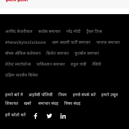
अरविंद केजरीवाल
कांग्रेस समाचार
नरेंद्र मोदी
ट्रैवल टिप्स
#NewsBytesExclusive
आम आदमी पार्टी समाचार
भाजपा समाचार
बॉक्स ऑफिस कलेक्शन
क्रिकेट समाचार
फुटबॉल समाचार
लेटेस्ट स्मार्टफोन्स
पाकिस्तान समाचार
राहुल गांधी
रेसिपी
दक्षिण भारतीय सिनेमा
हमारे बारे में
प्राइवेसी पॉलिसी
नियम
हमसे संपर्क करें
हमारे उसूल
शिकायत
खबरें
समाचार संग्रह
विषय संग्रह
हमें फॉलो करें