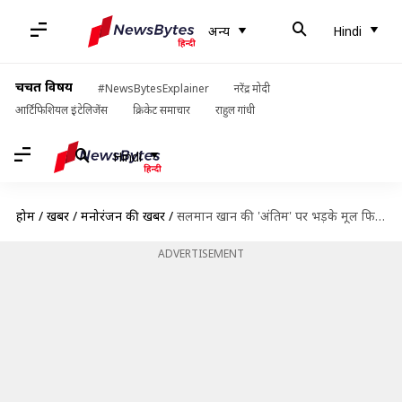
अन्य
Hindi
चर्चित विषय
#NewsBytesExplainer
नरेंद्र मोदी
आर्टिफिशियल इंटेलिजेंस
क्रिकेट समाचार
राहुल गांधी
Hindi
होम
/
खबरें
/
मनोरंजन की खबरें
/
सलमान खान की 'अंतिम' पर भड़के मूल फिल्म के निर्देशक, कहा- रीमेक बनाकर कचरा कर दिया
ADVERTISEMENT