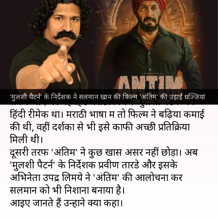
मूल फिल्म के निर्देशक, कहा- रीमेक
बनाकर कचरा कर दिया
लेखन
Aug 09, 2023
03:42 pm
नेहा शर्मा
क्या है खबर?
सलमान खान
2021 में फिल्म '
अंतिम: द फाइनल ट्रुथ
'
'मुलशी पैटर्न' के निर्देशक ने सलमान खान की फिल्म 'अंतिम' की उड़ाईं धज्जियां
लेकर आए थे। यह हिट मराठी फिल्म 'मुलशी पैटर्न' का
हिंदी रीमेक था। मराठी भाषा में तो फिल्म ने बढ़िया कमाई
की थी, वहीं दर्शकों से भी इसे काफी अच्छी प्रतिक्रिया
मिली थी।
दूसरी तरफ 'अंतिम' ने कुछ खास असर नहीं छोड़ा। अब
'मुलशी पैटर्न' के निर्देशक प्रवीण तारडे और इसके
अभिनेता उपेंद्र लिमये ने 'अंतिम' की आलोचना कर
सलमान को भी निशाना बनाया है।