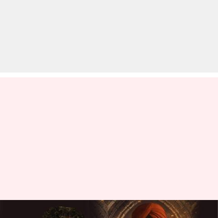
सलमान खान की 'अंतिम' पर भड़के