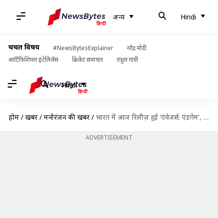
अन्य
Hindi
चर्चित विषय
#NewsBytesExplainer
नरेंद्र मोदी
आर्टिफिशियल इंटेलिजेंस
क्रिकेट समाचार
राहुल गांधी
Hindi
होम
/
खबरें
/
मनोरंजन की खबरें
/
भारत में आज रिलीज़ हुई 'एंवेजर्स: एंडगेम', जानें कैसी है फिल्म
ADVERTISEMENT