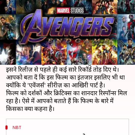
एंडगेम', जानें कैसी है फिल्म
लेखन
Apr 26, 2019
01:37 pm
स्वाति पाण्डेय
क्या है खबर?
हॉलीवुड की बहुप्रतीक्षित फिल्म 'एवेंजर्स: एंडगेम'
सिनेमाघरों में रिलीज़ हो गई है।
फिल्म को लेकर दुनियाभर में क्रेज बना हुआ है।
इसने रिलीज़ से पहले ही कई सारे रिकॉर्ड तोड़ दिए थे।
आपको बता दें कि इस फिल्म का इंतजार इसलिए भी था
क्योंकि ये 'एवेंजर्स' सीरीज़ का आखिरी पार्ट है।
फिल्म को दर्शकों और क्रिटिक्स का शानदार रिस्पॉन्स मिल
रहा है। ऐसे में आपको बताते हैं कि फिल्म के बारे में
NBT