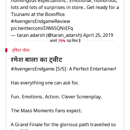
humongous expectations... Emotional, humorous,
lots and lots of surprises in store... Get ready for a
Tsunami at the Boxoffice.
#AvengersEndgameReview
pic.twitter.com/DW6SQNiEFq
— taran adarsh (@taran_adarsh)
April 25, 2019
आपने
75%
पढ़ लिया है
ट्विटर पोस्ट
रमेश बाला का ट्वीट
#AvengersEndgame
[5/5] : A Perfect Entertainer!
Has everything one can ask for..
Fun.. Emotions.. Action.. Clever Screenplay..
The Mass Moments Fans expect..
A Grand Finale for the glorious path travelled so