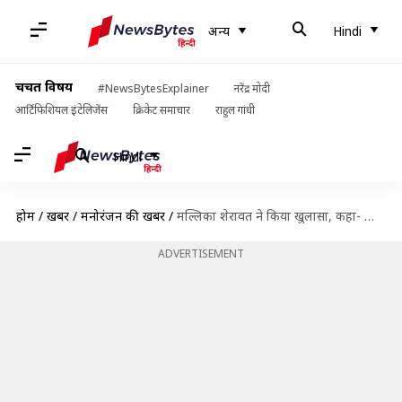
अन्य
Hindi
चर्चित विषय
#NewsBytesExplainer
नरेंद्र मोदी
आर्टिफिशियल इंटेलिजेंस
क्रिकेट समाचार
राहुल गांधी
Hindi
होम
/
खबरें
/
मनोरंजन की खबरें
/
मल्लिका शेरावत ने किया खुलासा, कहा- किसी हीरो को डेट नहीं किया, इसलिए फिल्में नहीं मिली
ADVERTISEMENT