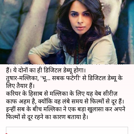
कहा- किसी हीरो को डेट नहीं किया,
इसलिए फिल्में नहीं मिली
लेखन
Jun 28, 2019
08:40 am
स्वाति पाण्डेय
क्या है खबर?
बॉलीवुड की बोल्ड अभिनेत्री मल्लिका शेरावत, तुषार कपूर
के साथ अल्ट बालाजी की वेब सीरीज़ में नजर आने वाली
हैं। ये दोनों का ही डिजिटल डेब्यू होगा।
तुषार-मल्लिका, 'भू... सबकी फटेगी' से डिजिटल डेब्यू के
लिए तैयार हैं।
करियर के हिसाब से मल्लिका के लिए यह वेब सीरीज़
काफी अहम है, क्योंकि वह लंबे समय से फिल्मों से दूर हैं।
इन्हीं सब के बीच मल्लिका ने एक बड़ा खुलासा कर अपने