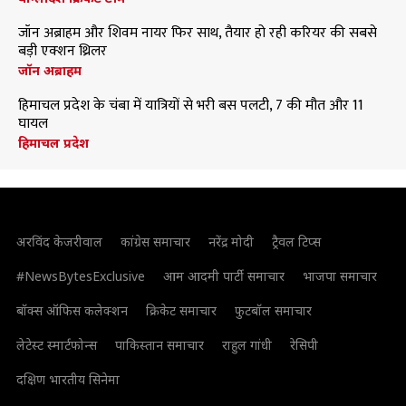
जॉन अब्राहम और शिवम नायर फिर साथ, तैयार हो रही करियर की सबसे
बड़ी एक्शन थ्रिलर
जॉन अब्राहम
हिमाचल प्रदेश के चंबा में यात्रियों से भरी बस पलटी, 7 की मौत और 11
घायल
हिमाचल प्रदेश
अरविंद केजरीवाल
कांग्रेस समाचार
नरेंद्र मोदी
ट्रैवल टिप्स
#NewsBytesExclusive
आम आदमी पार्टी समाचार
भाजपा समाचार
बॉक्स ऑफिस कलेक्शन
क्रिकेट समाचार
फुटबॉल समाचार
लेटेस्ट स्मार्टफोन्स
पाकिस्तान समाचार
राहुल गांधी
रेसिपी
दक्षिण भारतीय सिनेमा