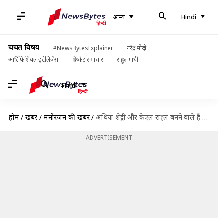
अन्य
Hindi
चर्चित विषय
#NewsBytesExplainer
नरेंद्र मोदी
आर्टिफिशियल इंटेलिजेंस
क्रिकेट समाचार
राहुल गांधी
Hindi
होम
/
खबरें
/
मनोरंजन की खबरें
/
अथिया शेट्टी और केएल राहुल बनने वाले हैं माता-पिता, बताया कब आएगा नन्हा मेहमान
ADVERTISEMENT