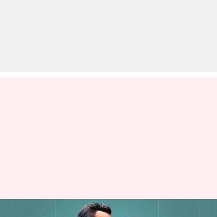
अथिया शेट्टी और केएल राहुल बनने