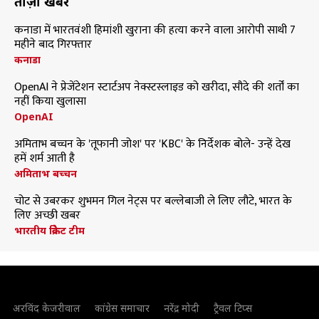
ताज़ा खबरें
कनाडा में भारतवंशी हिमांशी खुराना की हत्या करने वाला आरोपी साथी 7
महीने बाद गिरफ्तार
कनाडा
OpenAI ने प्रेजेंटेशन स्टार्टअप नेक्स्टस्लाइड को खरीदा, सौदे की शर्तों का
नहीं किया खुलासा
OpenAI
अमिताभ बच्चन के 'तूफानी जोश' पर 'KBC' के निर्देशक बोले- उन्हें देख
हमें शर्म आती है
अमिताभ बच्चन
चोट से उबरकर शुभमन गिल नेट्स पर बल्लेबाजी ले लिए लौटे, भारत के
लिए अच्छी खबर
भारतीय क्रिकेट टीम
अरविंद केजरीवाल
कांग्रेस समाचार
नरेंद्र मोदी
ट्रैवल टिप्स