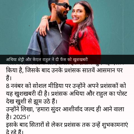
वाले हैं माता-पिता, बताया कब
आएगा नन्हा मेहमान
लेखन
Nov 08, 2024
07:01 pm
नेहा शर्मा
क्या है खबर?
सुनील शेट्टी की बेटी
अथिया शेट्टी
और क्रिकेटर
केएल राहुल
अथिया शेट्टी और केएल राहुल ने दी फैंस को खुशखबरी
माता-पिता बनने के लिए तैयार हैं। दोनों ने खुद यह ऐलान
किया है, जिसके बाद उनके प्रशंसक सातवें आसमान पर
हैं।
8 नवंबर को सोशल मीडिया पर उन्होंने अपने प्रशंसकों को
यह खुशखबरी दी है। प्रशंसक अथिया और राहुल का पोस्ट
देख खुशी से झूम उठे हैं।
उन्होंने लिखा, 'हमारा सुंदर आशीर्वाद जल्द ही आने वाला
है। 2025।'
इसके बाद सितारों से लेकर प्रशंसक तक उन्हें शुभकामनाएं