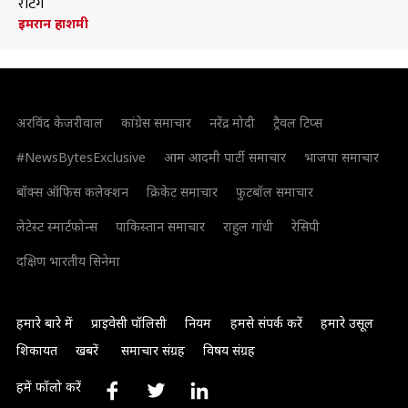
रेटिंग
इमरान हाशमी
अरविंद केजरीवाल
कांग्रेस समाचार
नरेंद्र मोदी
ट्रैवल टिप्स
#NewsBytesExclusive
आम आदमी पार्टी समाचार
भाजपा समाचार
बॉक्स ऑफिस कलेक्शन
क्रिकेट समाचार
फुटबॉल समाचार
लेटेस्ट स्मार्टफोन्स
पाकिस्तान समाचार
राहुल गांधी
रेसिपी
दक्षिण भारतीय सिनेमा
हमारे बारे में
प्राइवेसी पॉलिसी
नियम
हमसे संपर्क करें
हमारे उसूल
शिकायत
खबरें
समाचार संग्रह
विषय संग्रह
हमें फॉलो करें