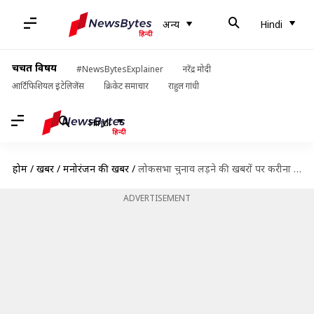
अन्य
Hindi
चर्चित विषय
#NewsBytesExplainer
नरेंद्र मोदी
आर्टिफिशियल इंटेलिजेंस
क्रिकेट समाचार
राहुल गांधी
Hindi
होम
/
खबरें
/
मनोरंजन की खबरें
/
लोकसभा चुनाव लड़ने की खबरों पर करीना ने दिया बयान, कहा ये
ADVERTISEMENT