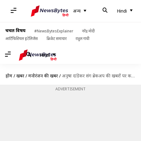
अन्य
Hindi
चर्चित विषय
#NewsBytesExplainer
नरेंद्र मोदी
आर्टिफिशियल इंटेलिजेंस
क्रिकेट समाचार
राहुल गांधी
Hindi
होम
/
खबरें
/
मनोरंजन की खबरें
/
अनुषा दांडेकर संग ब्रेकअप की खबरों पर करण कुंद्रा ने तोड़ी चुप्पी, दिया ये जवाब
ADVERTISEMENT