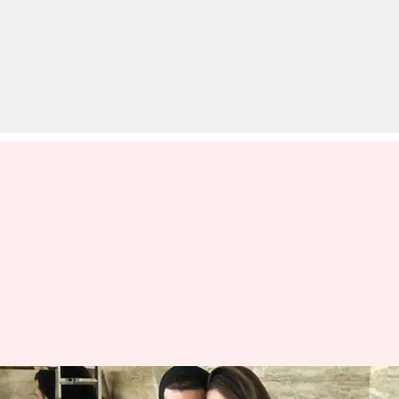
अनुषा दांडेकर संग ब्रेकअप की खबरों