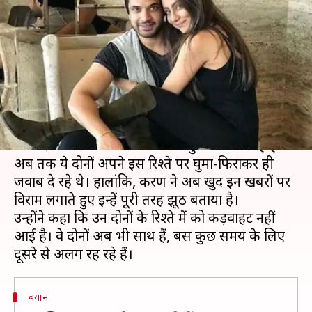
पर करण कुंद्रा ने तोड़ी चुप्पी, दिया ये
जवाब
लेखन
Apr 20, 2020
06:05 pm
भावना साहनी
क्या है खबर?
कुछ समय से अभिनेता करण कुंद्रा और अनुषा दांडेकर
अपने ब्रेकअप की खबरों के कारण सुर्खियां बटोर रहे हैं।
अब तक ये दोनों अपने इस रिश्ते पर घुमा-फिराकर ही
जवाब दे रहे थे। हालांकि, करण ने अब खुद इन खबरों पर
विराम लगाते हुए इन्हें पूरी तरह झूठ बताया है।
उन्होंने कहा कि उन दोनों के रिश्ते में को कड़वाहट नहीं
आई है। वे दोनों अब भी साथ हैं, बस कुछ समय के लिए
बयान