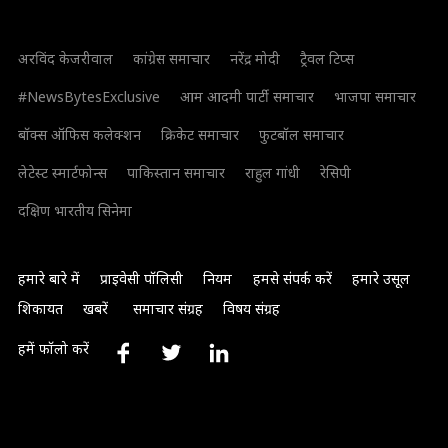
अरविंद केजरीवाल
कांग्रेस समाचार
नरेंद्र मोदी
ट्रैवल टिप्स
#NewsBytesExclusive
आम आदमी पार्टी समाचार
भाजपा समाचार
बॉक्स ऑफिस कलेक्शन
क्रिकेट समाचार
फुटबॉल समाचार
लेटेस्ट स्मार्टफोन्स
पाकिस्तान समाचार
राहुल गांधी
रेसिपी
दक्षिण भारतीय सिनेमा
हमारे बारे में
प्राइवेसी पॉलिसी
नियम
हमसे संपर्क करें
हमारे उसूल
शिकायत
खबरें
समाचार संग्रह
विषय संग्रह
हमें फॉलो करें