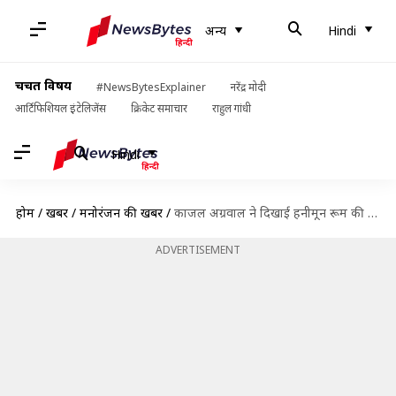
अन्य
Hindi
चर्चित विषय
#NewsBytesExplainer
नरेंद्र मोदी
आर्टिफिशियल इंटेलिजेंस
क्रिकेट समाचार
राहुल गांधी
Hindi
होम
/
खबरें
/
मनोरंजन की खबरें
/
काजल अग्रवाल ने दिखाई हनीमून रूम की तस्वीरें, 37 लाख रुपये है एक रात का किराया
ADVERTISEMENT