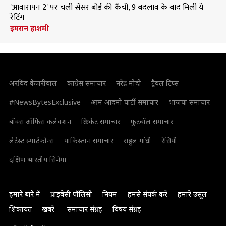
'आवारापन 2' पर चली सेंसर बोर्ड की कैंची, 9 बदलाव के बाद मिली ये
रेटिंग
इमरान हाशमी
अरविंद केजरीवाल
कांग्रेस समाचार
नरेंद्र मोदी
ट्रैवल टिप्स
#NewsBytesExclusive
आम आदमी पार्टी समाचार
भाजपा समाचार
बॉक्स ऑफिस कलेक्शन
क्रिकेट समाचार
फुटबॉल समाचार
लेटेस्ट स्मार्टफोन्स
पाकिस्तान समाचार
राहुल गांधी
रेसिपी
दक्षिण भारतीय सिनेमा
हमारे बारे में
प्राइवेसी पॉलिसी
नियम
हमसे संपर्क करें
हमारे उसूल
शिकायत
खबरें
समाचार संग्रह
विषय संग्रह