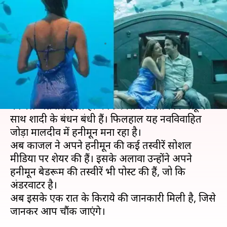
की तस्वीरें, 37 लाख रुपये है एक रात
का किराया
लेखन
Nov 13, 2020
11:46 am
भावना साहनी
क्या है खबर?
बॉलीवुड और दक्षिण भारतीय फिल्मों की मशहूर अदाकारा
काजल अग्रवाल हाल ही में बिजनेसमैन गौतम किचलू के
साथ शादी के बंधन बंधी हैं। फिलहाल यह नवविवाहित
जोड़ा मालदीव में हनीमून मना रहा है।
अब काजल ने अपने हनीमून की कई तस्वीरें सोशल
मीडिया पर शेयर की हैं। इसके अलावा उन्होंने अपने
हनीमून बेडरूम की तस्वीरें भी पोस्ट की हैं, जो कि
अंडरवाटर है।
अब इसके एक रात के किराये की जानकारी मिली है, जिसे