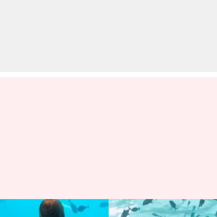
काजल अग्रवाल ने दिखाई हनीमून रूम