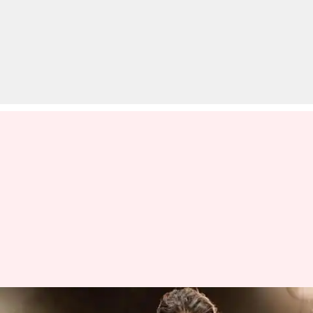
#BirthdaySpecial: इन पांच