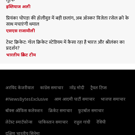
लुत्फ
इम्तियाज अली
प्रियंका चोपड़ा की हॉलीवुड में बड़ी छलांग, अब ऑस्कर विजेता रसेल क्रो के
साथ मचाएंगी धमाल
एसएस राजामौली
टेस्ट क्रिकेट: गॉल क्रिकेट स्टेडियम में कैसा रहा है भारत और श्रीलंका का
प्रदर्शन?
भारतीय क्रिकेट टीम
अरविंद केजरीवाल
कांग्रेस समाचार
नरेंद्र मोदी
ट्रैवल टिप्स
#NewsBytesExclusive
आम आदमी पार्टी समाचार
भाजपा समाचार
बॉक्स ऑफिस कलेक्शन
क्रिकेट समाचार
फुटबॉल समाचार
लेटेस्ट स्मार्टफोन्स
पाकिस्तान समाचार
राहुल गांधी
रेसिपी
दक्षिण भारतीय सिनेमा