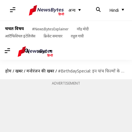
अन्य
Hindi
चर्चित विषय
#NewsBytesExplainer
नरेंद्र मोदी
आर्टिफिशियल इंटेलिजेंस
क्रिकेट समाचार
राहुल गांधी
Hindi
होम
/
खबरें
/
मनोरंजन की खबरें
/
#BirthdaySpecial: इन पांच फिल्मों के किरदार, ऋतिक रोशन को बनाते हैं सुपरस्टार
ADVERTISEMENT