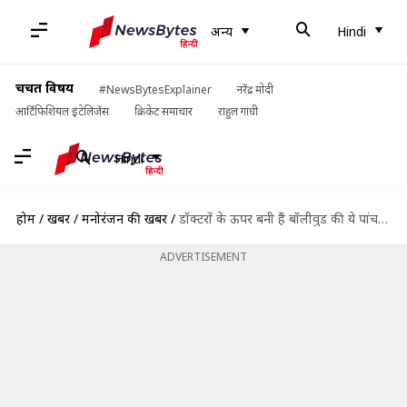
अन्य
Hindi
चर्चित विषय
#NewsBytesExplainer
नरेंद्र मोदी
आर्टिफिशियल इंटेलिजेंस
क्रिकेट समाचार
राहुल गांधी
Hindi
होम
/
खबरें
/
मनोरंजन की खबरें
/
डॉक्टरों के ऊपर बनी हैं बॉलीवुड की ये पांच बेहतरीन फिल्में
ADVERTISEMENT