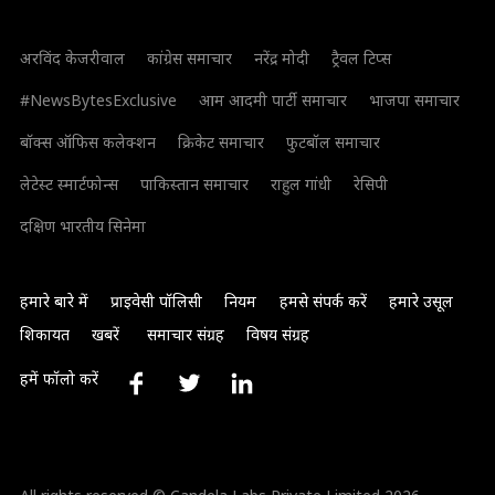
अरविंद केजरीवाल
कांग्रेस समाचार
नरेंद्र मोदी
ट्रैवल टिप्स
#NewsBytesExclusive
आम आदमी पार्टी समाचार
भाजपा समाचार
बॉक्स ऑफिस कलेक्शन
क्रिकेट समाचार
फुटबॉल समाचार
लेटेस्ट स्मार्टफोन्स
पाकिस्तान समाचार
राहुल गांधी
रेसिपी
दक्षिण भारतीय सिनेमा
हमारे बारे में
प्राइवेसी पॉलिसी
नियम
हमसे संपर्क करें
हमारे उसूल
शिकायत
खबरें
समाचार संग्रह
विषय संग्रह
हमें फॉलो करें