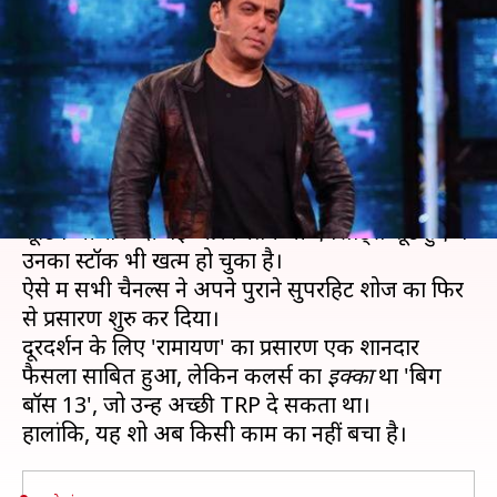
सुपरहिट शो 'बिग बॉस 13', करना
पड़ा बंद
लेखन
Apr 16, 2020
04:44 pm
भावना साहनी
क्या है खबर?
लॉकडाउन के बाद सभी फिल्मों और टीवी सीरियल्स की
शूटिंग भी रोक दी गई और जितने भी एपसोड्स शूट हुए थे
उनका स्टॉक भी खत्म हो चुका है।
ऐसे में सभी चैनल्स ने अपने पुराने सुपरहिट शोज का फिर
से प्रसारण शुरु कर दिया।
दूरदर्शन के लिए 'रामायण' का प्रसारण एक शानदार
फैसला साबित हुआ, लेकिन कलर्स का
इक्का
था 'बिग
बॉस 13', जो उन्हें अच्छी TRP दे सकता था।