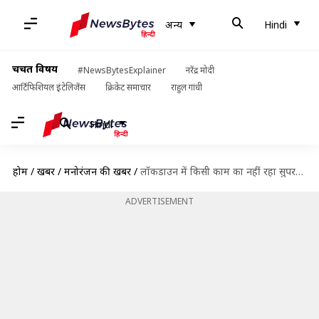
अन्य
Hindi
चर्चित विषय
#NewsBytesExplainer
नरेंद्र मोदी
आर्टिफिशियल इंटेलिजेंस
क्रिकेट समाचार
राहुल गांधी
Hindi
होम
/
खबरें
/
मनोरंजन की खबरें
/
लॉकडाउन में किसी काम का नहीं रहा सुपरहिट शो 'बिग बॉस 13', करना पड़ा बंद
ADVERTISEMENT