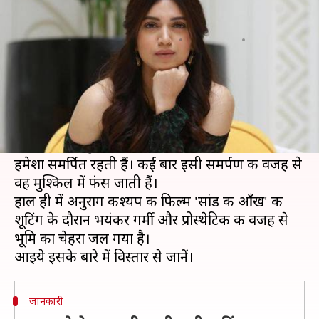
भूमि पेडनेकर का चेहरा झुलसा
लेखन
संपादन
Apr 18, 2019
07:55 pm
प्रदीप मौर्य
Manoj Panchal
क्या है खबर?
भूमि पेडनेकर बॉलीवुड की सबसे रोमांचक और युवा
अभिनेत्रियों में से एक हैं।
वह एक प्रतिबद्ध कलाकार हैं जो अपने काम को लेकर
हमेशा समर्पित रहती हैं। कई बार इसी समर्पण की वजह से
वह मुश्किल में फंस जाती हैं।
हाल ही में अनुराग कश्यप की फिल्म 'सांड की आँख' की
शूटिंग के दौरान भयंकर गर्मी और प्रोस्थेटिक की वजह से
भूमि का चेहरा जल गया है।
जानकारी