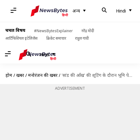
अन्य
Hindi
चर्चित विषय
#NewsBytesExplainer
नरेंद्र मोदी
आर्टिफिशियल इंटेलिजेंस
क्रिकेट समाचार
राहुल गांधी
Hindi
होम
/
खबरें
/
मनोरंजन की खबरें
/
'सांड की आँख' की शूटिंग के दौरान भूमि पेडनेकर का चेहरा झुलसा
ADVERTISEMENT