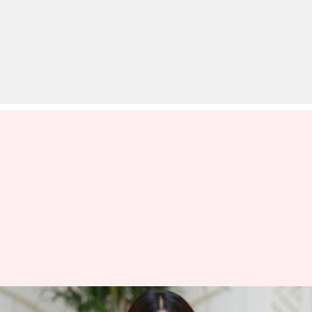
'सांड की आँख' की शूटिंग के दौरान