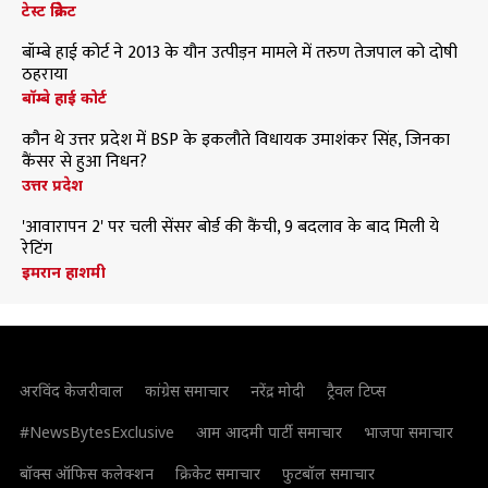
टेस्ट क्रिकेट
बॉम्बे हाई कोर्ट ने 2013 के यौन उत्पीड़न मामले में तरुण तेजपाल को दोषी
ठहराया
बॉम्बे हाई कोर्ट
कौन थे उत्तर प्रदेश में BSP के इकलौते विधायक उमाशंकर सिंह, जिनका
कैंसर से हुआ निधन?
उत्तर प्रदेश
'आवारापन 2' पर चली सेंसर बोर्ड की कैंची, 9 बदलाव के बाद मिली ये
रेटिंग
इमरान हाशमी
अरविंद केजरीवाल
कांग्रेस समाचार
नरेंद्र मोदी
ट्रैवल टिप्स
#NewsBytesExclusive
आम आदमी पार्टी समाचार
भाजपा समाचार
बॉक्स ऑफिस कलेक्शन
क्रिकेट समाचार
फुटबॉल समाचार