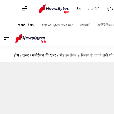
देश
राजनीति
दुनिय
चर्चित विषय
#NewsBytesExplainer
नरेंद्र मोदी
आर्टिफिशियल इ
Hindi
होम
/
खबरें
/
मनोरंजन की खबरें
/
'मेड इन हेवन 2' विवाद से कांपने लगी थ