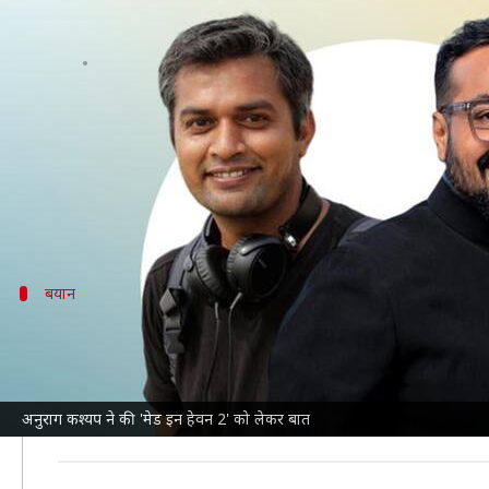
'मेड इन हेवन 2' विवाद से कांपने लगी
लेखन
Sep 05, 2023
12:30 pm
मेघा
क्या है खबर?
अनुराग कश्यप
बॉलीवुड के सबसे प्रभावशाली निर्देशकों में स
उन्होंने कई अभिनेताओं और फिल्म निर्माताओं को पहला बड़ा ब्
बयान
अनुराग के साथ नीरज ने की थी शुरुआत
दरअसल, नीरज ने अनुराग के साथ एक सहायक के रूप में अपने
ऐसे में
फिल्म कंपेनियन
के साथ बातचीत में अनुराग ने बताया कि
अनुराग कश्यप ने की 'मेड इन हेवन 2' को लेकर बात
इस दौरान अनुराग ने नीरज की तारीफ करते हुए कहा कि उनके जै