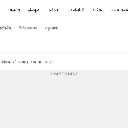
ा
बिज़नेस
खेलकूद
मनोरंजन
टेक्नोलॉजी
करियर
अजब-गज
ंटेलिजेंस
क्रिकेट समाचार
राहुल गांधी
ी निर्देशक की आवाज, क्या था मामला?
ADVERTISEMENT