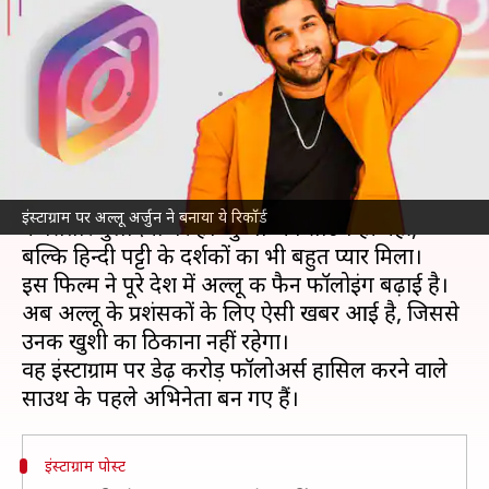
पहले साउथ अभिनेता बने अल्लू
अर्जुन
लेखन
Jan 14, 2022
11:18 pm
चंद्रशेखर कुमार
क्या है खबर?
फिल्म
'पुष्पा: द राइज'
की सफलता के बाद
अल्लू अर्जुन
इंस्टाग्राम पर अल्लू अर्जुन ने बनाया ये रिकॉर्ड
के सितारे बुलंदियों पर हैं। 'पुष्पा' को साउथ ही नहीं,
बल्कि हिन्दी पट्टी के दर्शकों का भी बहुत प्यार मिला।
इस फिल्म ने पूरे देश में अल्लू की फैन फॉलोइंग बढ़ाई है।
अब अल्लू के प्रशंसकों के लिए ऐसी खबर आई है, जिससे
उनकी खुशी का ठिकाना नहीं रहेगा।
वह इंस्टाग्राम पर डेढ़ करोड़ फॉलोअर्स हासिल करने वाले
इंस्टाग्राम पोस्ट