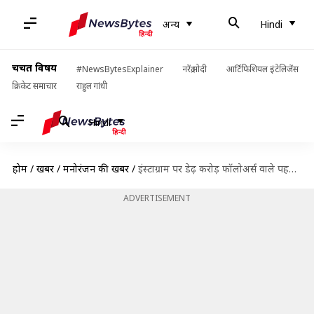
अन्य
Hindi
चर्चित विषय
#NewsBytesExplainer
नरेंद्र मोदी
आर्टिफिशियल इंटेलिजेंस
क्रिकेट समाचार
राहुल गांधी
Hindi
होम
/
खबरें
/
मनोरंजन की खबरें
/
इंस्टाग्राम पर डेढ़ करोड़ फॉलोअर्स वाले पहले साउथ अभिनेता बने अल्लू अर्जुन
ADVERTISEMENT