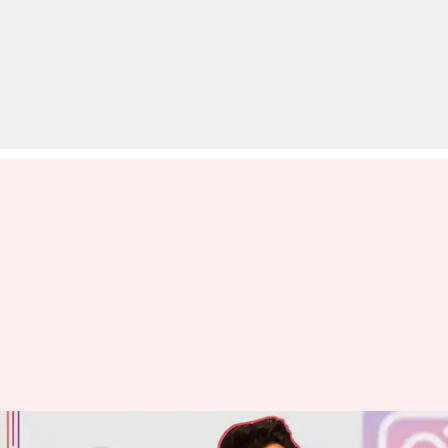
इंस्टाग्राम पर डेढ़ करोड़ फॉलोअर्स वाले