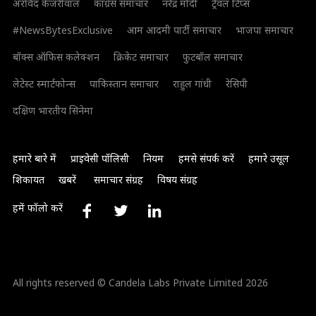
अरविंद केजरीवाल
कांग्रेस समाचार
नरेंद्र मोदी
ट्रैवल टिप्स
#NewsBytesExclusive
आम आदमी पार्टी समाचार
भाजपा समाचार
बॉक्स ऑफिस कलेक्शन
क्रिकेट समाचार
फुटबॉल समाचार
लेटेस्ट स्मार्टफोन्स
पाकिस्तान समाचार
राहुल गांधी
रेसिपी
दक्षिण भारतीय सिनेमा
हमारे बारे में
प्राइवेसी पॉलिसी
नियम
हमसे संपर्क करें
हमारे उसूल
शिकायत
खबरें
समाचार संग्रह
विषय संग्रह
हमें फॉलो करें
All rights reserved © Candela Labs Private Limited 2026