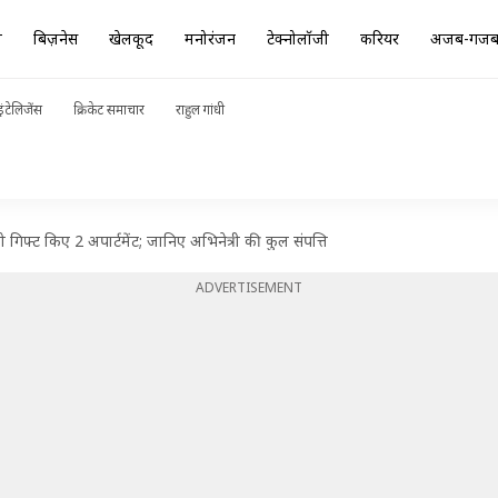
ा
बिज़नेस
खेलकूद
मनोरंजन
टेक्नोलॉजी
करियर
अजब-गज
ंटेलिजेंस
क्रिकेट समाचार
राहुल गांधी
फ्ट किए 2 अपार्टमेंट; जानिए अभिनेत्री की कुल संपत्ति
ADVERTISEMENT