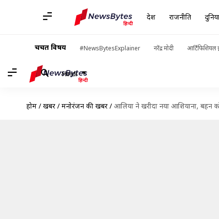
देश
राजनीति
दुनिय
चर्चित विषय
#NewsBytesExplainer
नरेंद्र मोदी
आर्टिफिशियल इ
Hindi
होम
/
खबरें
/
मनोरंजन की खबरें
/
आलिया ने खरीदा नया आशियाना, बहन को गि