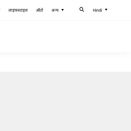
ब
लाइफस्टाइल
ऑटो
अन्य
Hindi