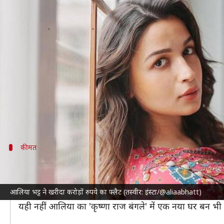
आलिया ने खरीदा नया आशियाना, बहन को
लेखन
Apr 25, 2023
10:05 am
नेहा शर्मा
क्या है खबर?
आलिया भट्ट
ने बहुत कम उम्र और कम समय में
बॉलीवुड
में अ
लेकर चर्चा में हैं।
दरअसल, 30 साल की आलिया ने मुंबई में अब एक नया फ्लैट ख
कीमत
करीब 38 करोड़ रुपये का है आलिया का नया आ
ऐसा लग रहा है कि आलिया इस समय अपनी कमाई घर खरीदने में खर
आलिया भट्ट ने खरीदा करोड़ों रुपये का फ्लैट (तस्वीर: इंस्टा/@aliaabhatt)
अब खबर आ रही है कि उन्होंने बांद्रा वेस्ट में एक और नया 
यही नहीं आलिया का 'कृष्णा राज बंगले' में एक नया घर बन भी 