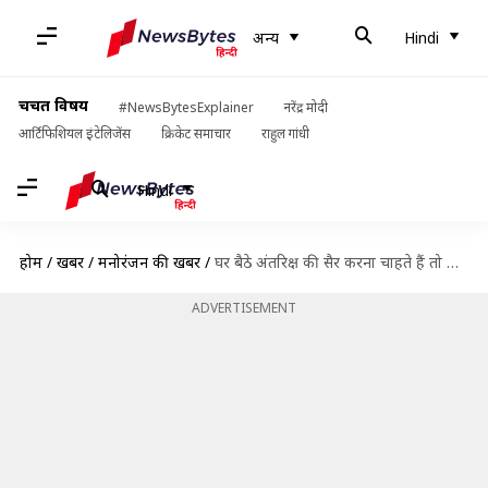
अन्य
Hindi
चर्चित विषय
#NewsBytesExplainer
नरेंद्र मोदी
आर्टिफिशियल इंटेलिजेंस
क्रिकेट समाचार
राहुल गांधी
Hindi
होम
/
खबरें
/
मनोरंजन की खबरें
/
घर बैठे अंतरिक्ष की सैर करना चाहते हैं तो ज़रूर देखने हॉलीवुड की ये पाँच फिल्में
ADVERTISEMENT