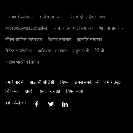
अरविंद केजरीवाल
कांग्रेस समाचार
नरेंद्र मोदी
ट्रैवल टिप्स
#NewsBytesExclusive
आम आदमी पार्टी समाचार
भाजपा समाचार
बॉक्स ऑफिस कलेक्शन
क्रिकेट समाचार
फुटबॉल समाचार
लेटेस्ट स्मार्टफोन्स
पाकिस्तान समाचार
राहुल गांधी
रेसिपी
दक्षिण भारतीय सिनेमा
हमारे बारे में
प्राइवेसी पॉलिसी
नियम
हमसे संपर्क करें
हमारे उसूल
शिकायत
खबरें
समाचार संग्रह
विषय संग्रह
हमें फॉलो करें