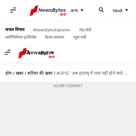
अन्य
Hindi
चर्चित विषय
#NewsBytesExplainer
नरेंद्र मोदी
आर्टिफिशियल इंटेलिजेंस
क्रिकेट समाचार
राहुल गांधी
Hindi
होम
/
खबरें
/
करियर की खबरें
/
#UPSC: अब इंटरव्यू में पास नहीं होने वाले भी पा सकते हैं सरकारी नौकरी, जानें कैसे
ADVERTISEMENT