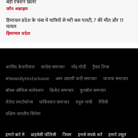
बड़ी एक्शन थ्रिलर
जॉन अब्राहम
हिमाचल प्रदेश के चंबा में यात्रियों से भरी बस पलटी, 7 की मौत और 11
घायल
हिमाचल प्रदेश
अरविंद केजरीवाल
कांग्रेस समाचार
नरेंद्र मोदी
ट्रैवल टिप्स
#NewsBytesExclusive
आम आदमी पार्टी समाचार
भाजपा समाचार
बॉक्स ऑफिस कलेक्शन
क्रिकेट समाचार
फुटबॉल समाचार
लेटेस्ट स्मार्टफोन्स
पाकिस्तान समाचार
राहुल गांधी
रेसिपी
दक्षिण भारतीय सिनेमा
हमारे बारे में
प्राइवेसी पॉलिसी
नियम
हमसे संपर्क करें
हमारे उसूल